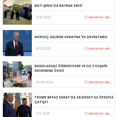
BATI ŞERİA’DA BAYRAK KRİZİ
4.06.2022
devamını oku
NORVEÇ GELİRİNİ UKRAYNA'YA DEVRETMELİ
8.02.2025
devamını oku
BANGLADEŞLİ ÖĞRENCİLERE VE İLK Z KUŞAĞI
DEVRİMİNE ÖVGÜ
24.08.2024
devamını oku
TRUMP BEYAZ SARAY'DA ZELENSKY İLE ÖFKEYLE
ÇATIŞTI
1.03.2025
devamını oku