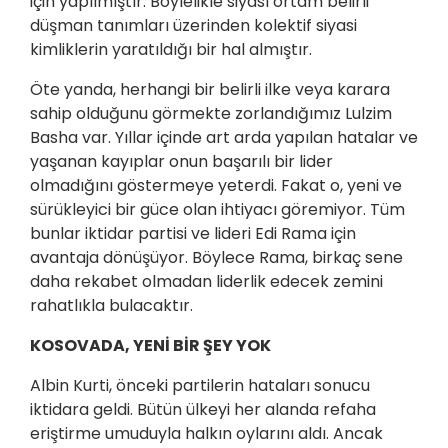
için yapılmıştır. Böylelikle siyasî ortam belirli
düşman tanımları üzerinden kolektif siyasi
kimliklerin yaratıldığı bir hal almıştır.
Öte yanda, herhangi bir belirli ilke veya karara
sahip olduğunu görmekte zorlandığımız Lulzim
Basha var. Yıllar içinde art arda yapılan hatalar ve
yaşanan kayıplar onun başarılı bir lider
olmadığını göstermeye yeterdi. Fakat o, yeni ve
sürükleyici bir güce olan ihtiyacı göremiyor. Tüm
bunlar iktidar partisi ve lideri Edi Rama için
avantaja dönüşüyor. Böylece Rama, birkaç sene
daha rekabet olmadan liderlik edecek zemini
rahatlıkla bulacaktır.
KOSOVADA, YENİ BİR ŞEY YOK
Albin Kurti, önceki partilerin hataları sonucu
iktidara geldi. Bütün ülkeyi her alanda refaha
eriştirme umuduyla halkın oylarını aldı. Ancak