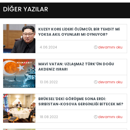
DİĞER YAZILAR
KUZEY KORE LİDERİ ÖLÜMCÜL BİR TEHDİT Mİ
YOKSA AKIL OYUNLARI MI OYNUYOR?
4.06.2024
devamını oku
MAVİ VATAN: UZLAŞMAZ TÜRK’ÜN DOĞU
AKDENİZ ISRARI
13.06.2022
devamını oku
BRÜKSEL’DEKİ GÖRÜŞME SONA ERDİ:
SIRBİSTAN-KOSOVA GERGİNLİĞİ BİTECEK Mİ?
18.08.2022
devamını oku