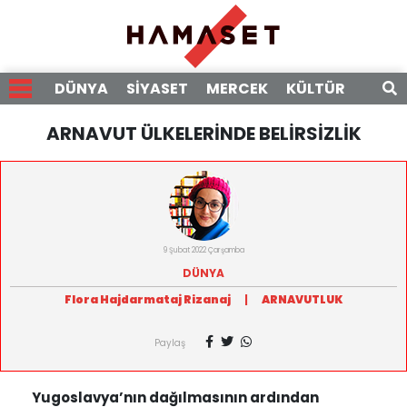
DÜNYA
SİYASET
MERCEK
KÜLTÜR
RÖPO
ARNAVUT ÜLKELERİNDE BELİRSİZLİK
9 Şubat 2022 Çarşamba
DÜNYA
Flora Hajdarmataj Rizanaj
|
ARNAVUTLUK
Paylaş
Yugoslavya’nın dağılmasının ardından