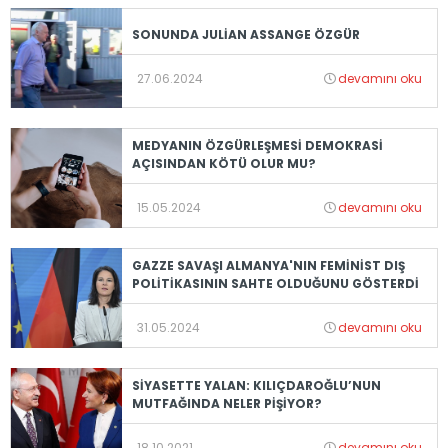
SONUNDA JULİAN ASSANGE ÖZGÜR
27.06.2024
devamını oku
MEDYANIN ÖZGÜRLEŞMESİ DEMOKRASİ
AÇISINDAN KÖTÜ OLUR MU?
15.05.2024
devamını oku
GAZZE SAVAŞI ALMANYA'NIN FEMİNİST DIŞ
POLİTİKASININ SAHTE OLDUĞUNU GÖSTERDİ
31.05.2024
devamını oku
SİYASETTE YALAN: KILIÇDAROĞLU’NUN
MUTFAĞINDA NELER PİŞİYOR?
18.10.2021
devamını oku