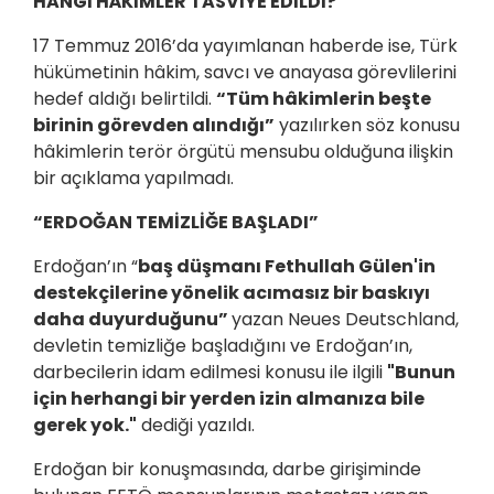
HANGİ HÂKİMLER TASVİYE EDİLDİ?
17 Temmuz 2016’da yayımlanan haberde ise, Türk
hükümetinin hâkim, savcı ve anayasa görevlilerini
hedef aldığı belirtildi.
“Tüm hâkimlerin beşte
birinin görevden alındığı”
yazılırken söz konusu
hâkimlerin terör örgütü mensubu olduğuna ilişkin
bir açıklama yapılmadı.
“ERDOĞAN TEMİZLİĞE BAŞLADI”
Erdoğan’ın “
baş düşmanı Fethullah Gülen'in
destekçilerine yönelik acımasız bir baskıyı
daha duyurduğunu”
yazan Neues Deutschland,
devletin temizliğe başladığını ve Erdoğan’ın,
darbecilerin idam edilmesi konusu ile ilgili
"Bunun
için herhangi bir yerden izin almanıza bile
gerek yok."
dediği yazıldı.
Erdoğan bir konuşmasında, darbe girişiminde