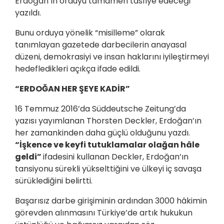
Erdoğan’ın orduyu tamamen tasfiye edeceği
yazıldı.
Bunu orduya yönelik “misilleme” olarak
tanımlayan gazetede darbecilerin anayasal
düzeni, demokrasiyi ve insan haklarını iyileştirmeyi
hedefledikleri açıkça ifade edildi.
“ERDOĞAN HER ŞEYE KADİR”
16 Temmuz 2016’da Süddeutsche Zeitung’da
yazısı yayımlanan Thorsten Deckler, Erdoğan’ın
her zamankinden daha güçlü olduğunu yazdı.
“İşkence ve keyfi tutuklamalar olağan hâle
geldi”
ifadesini kullanan Deckler, Erdoğan’ın
tansiyonu sürekli yükselttiğini ve ülkeyi iç savaşa
sürüklediğini belirtti.
Başarısız darbe girişiminin ardından 3000 hâkimin
görevden alınmasını Türkiye’de artık hukukun