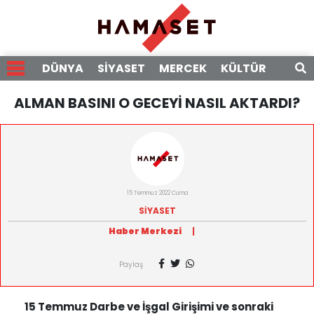
DÜNYA
SİYASET
MERCEK
KÜLTÜR
RÖPO
ALMAN BASINI O GECEYİ NASIL AKTARDI?
15 Temmuz 2022 Cuma
SİYASET
Haber Merkezi
|
Paylaş
15 Temmuz Darbe ve İşgal Girişimi ve sonraki