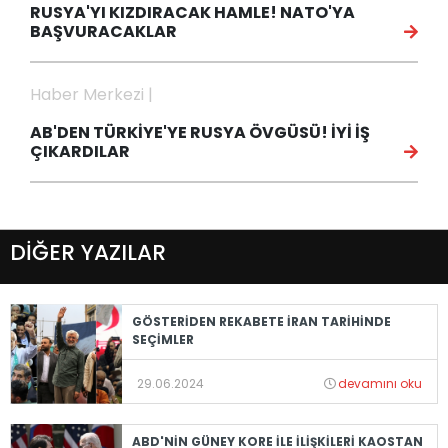
RUSYA'YI KIZDIRACAK HAMLE! NATO'YA
BAŞVURACAKLAR
Haber Merkezi |
AB'DEN TÜRKİYE'YE RUSYA ÖVGÜSÜ! İYİ İŞ
ÇIKARDILAR
DİĞER YAZILAR
GÖSTERİDEN REKABETE İRAN TARİHİNDE
SEÇİMLER
29.06.2024
devamını oku
ABD'NİN GÜNEY KORE İLE İLİŞKİLERİ KAOSTAN