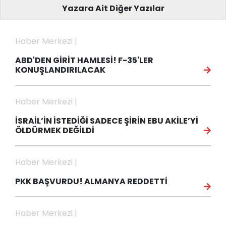
Yazara Ait Diğer Yazılar
Haber Merkezi |
ABD'DEN GİRİT HAMLESİ! F-35'LER
KONUŞLANDIRILACAK
Haber Merkezi |
İSRAİL’İN İSTEDİĞİ SADECE ŞİRİN EBU AKİLE’Yİ
ÖLDÜRMEK DEĞİLDİ
Haber Merkezi |
PKK BAŞVURDU! ALMANYA REDDETTİ
Haber Merkezi |