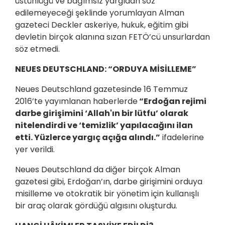
üstünlüğü ve bağımsız yargıdan söz
edilemeyeceği şeklinde yorumlayan Alman
gazeteci Deckler askeriye, hukuk, eğitim gibi
devletin birçok alanına sızan FETÖ’cü unsurlardan
söz etmedi.
NEUES DEUTSCHLAND: “ORDUYA MİSİLLEME”
Neues Deutschland gazetesinde 16 Temmuz
2016’te yayımlanan haberlerde
“Erdoğan rejimi
darbe girişimini ‘Allah'ın bir lütfu’ olarak
nitelendirdi ve ‘temizlik’ yapılacağını ilan
etti. Yüzlerce yargıç açığa alındı.”
ifadelerine
yer verildi.
Neues Deutschland da diğer birçok Alman
gazetesi gibi, Erdoğan’ın, darbe girişimini orduya
misilleme ve otokratik bir yönetim için kullanışlı
bir araç olarak gördüğü algısını oluşturdu.