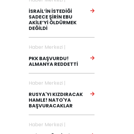
İSRAİL’İN İSTEDİĞİ
SADECE ŞİRİN EBU
AKİLE’Yİ ÖLDÜRMEK
DEĞİLDİ
Haber Merkezi |
PKK BAŞVURDU!
ALMANYA REDDETTİ
Haber Merkezi |
RUSYA'YI KIZDIRACAK
HAMLE! NATO'YA
BAŞVURACAKLAR
Haber Merkezi |