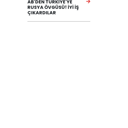
AB'DEN TÜRKİYE'YE
RUSYA ÖVGÜSÜ! İYİ İŞ
ÇIKARDILAR