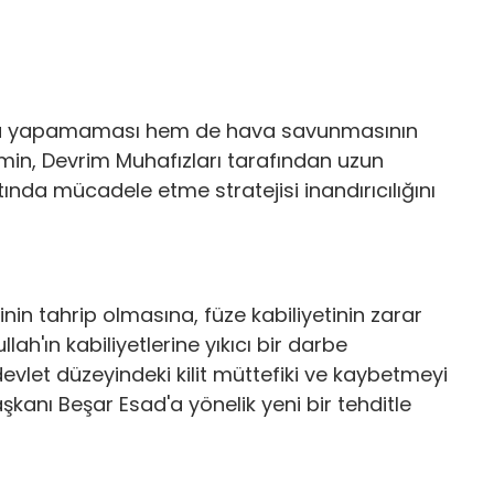
yonu yapamaması hem de hava savunmasının
min, Devrim Muhafızları tarafından uzun
ltında mücadele etme stratejisi inandırıcılığını
nin tahrip olmasına, füze kabiliyetinin zarar
llah'ın kabiliyetlerine yıkıcı bir darbe
devlet düzeyindeki kilit müttefiki ve kaybetmeyi
anı Beşar Esad'a yönelik yeni bir tehditle