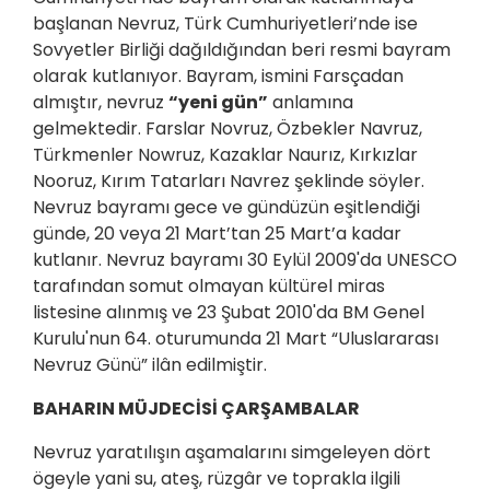
başlanan Nevruz, Türk Cumhuriyetleri’nde ise
Sovyetler Birliği dağıldığından beri resmi bayram
olarak kutlanıyor. Bayram, ismini Farsçadan
almıştır, nevruz
“yeni gün”
anlamına
gelmektedir. Farslar Novruz, Özbekler Navruz,
Türkmenler Nowruz, Kazaklar Naurız, Kırkızlar
Nooruz, Kırım Tatarları Navrez şeklinde söyler.
Nevruz bayramı gece ve gündüzün eşitlendiği
günde, 20 veya 21 Mart’tan 25 Mart’a kadar
kutlanır. Nevruz bayramı 30 Eylül 2009'da UNESCO
tarafından somut olmayan kültürel miras
listesine alınmış ve 23 Şubat 2010'da BM Genel
Kurulu'nun 64. oturumunda 21 Mart “Uluslararası
Nevruz Günü” ilân edilmiştir.
BAHARIN MÜJDECİSİ ÇARŞAMBALAR
Nevruz yaratılışın aşamalarını simgeleyen dört
ögeyle yani su, ateş, rüzgâr ve toprakla ilgili