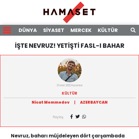
DÜNYA
SİYASET
MERCEK
KÜLTÜR
RÖPO
İŞTE NEVRUZ! YETİŞTİ FASL-I BAHAR
21 Mart 2022 Pazartesi
KÜLTÜR
Nicat Memmedov
|
AZERBAYCAN
Paylaş
Nevruz, baharı müjdeleyen dört çarşambada