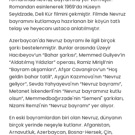
Romandan esinlenerek 1969’da Hüseyn
Seyidzade, Deli Kür filmini çekmiştir. Filmde Nevruz
bayramını kutlamaya hazırlanan bir köyün tatlı
telaşı ve heyecanı ustaca anlatılmıştır.
Azerbaycan'da Nevruz bayramı ile ilgili birçok
şarkı bestelenmiştir. Bunlar arasında Üzeyir
Hacıbeyov’un “Bahar şarkısı”, Memmed Guliyev’in
“Aldatılmış Yıldızlar” operası, Ramiz Mirişli’nin
“Bayram akşamları”, Afşar Cavanşirov’un “Hoş
geldin bahar tatili”, Aygün Kazımova'nın “Nevruz
geliyor”, Sevda Yahyayeva'nın “Nevruz bayramı”,
Metanet İskenderli'nin “Nevruz bayramınız kutlu
olsun”, Memmedbağırzade'nin “Semeni" şarkıları,
Nizami Remzi'nin “Nevruz bayramı” yer alıyor.
En eski bayramlardan biri olan Nevruz, dünyanın
birçok yerinde neşeyle kutlanır. Afganistan,
Arnavutluk, Azerbaycan, Bosna-Hersek, Çin,