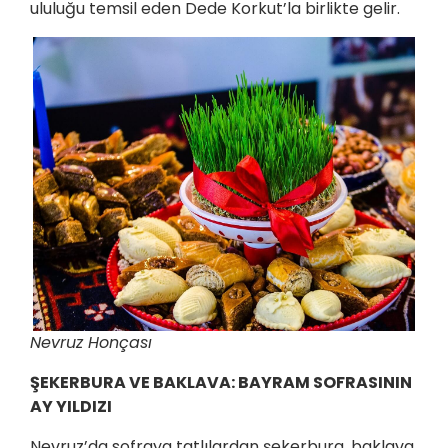
ululuğu temsil eden Dede Korkut’la birlikte gelir.
Nevruz Honçası
ŞEKERBURA VE BAKLAVA: BAYRAM SOFRASININ
AY YILDIZI
Nevruz’da sofraya tatlılardan şekerbura, baklava,