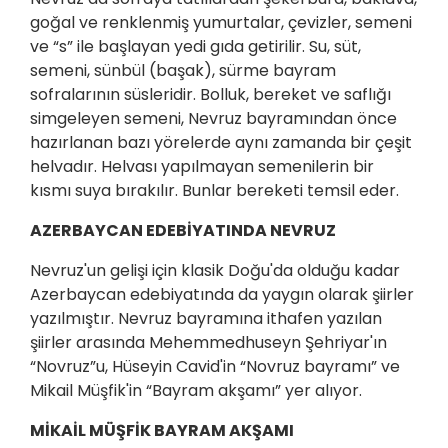
goğal ve renklenmiş yumurtalar, çevizler, semeni
ve “s” ile başlayan yedi gıda getirilir. Su, süt,
semeni, sünbül (başak), sürme bayram
sofralarının süsleridir. Bolluk, bereket ve saflığı
simgeleyen semeni, Nevruz bayramından önce
hazırlanan bazı yörelerde aynı zamanda bir çeşit
helvadır. Helvası yapılmayan semenilerin bir
kısmı suya bırakılır. Bunlar bereketi temsil eder.
AZERBAYCAN EDEBİYATINDA NEVRUZ
Nevruz'un gelişi için klasik Doğu'da olduğu kadar
Azerbaycan edebiyatında da yaygın olarak şiirler
yazılmıştır. Nevruz bayramına ithafen yazılan
şiirler arasında Mehemmedhuseyn Şehriyar'ın
“Novruz”u, Hüseyin Cavid'in “Novruz bayramı” ve
Mikail Müşfik'in “Bayram akşamı” yer alıyor.
MİKAİL MÜŞFİK BAYRAM AKŞAMI