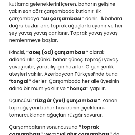
kutlama geleneklerini içeren, baharın gelişine
yakın son dört çarşambada kutlanır. İlk
çarşambaya
“su çarşambası”
denir. İlkbahara
doğru buzlar erir, toprak ağaçlarla uyanır ve her
şey yavaş yavaş canlanır. Toprak yavaş yavaş
nemlenmeye başlar.
İkincisi,
“ateş (od) çarşambası”
olarak
adlandırılır. Çünkü bahar güneşi toprağı yavaş
yavaş ısıtır, yaratılış için hazırlar. O gün şenlik
ateşleri yakılır. Azerbaycan Türkçesi’nde buna
“
tongal”
derler. Çarşambada her aile üyesinin
adına bir mum yakılır ve
“honça”
yapılır.
Üçüncüsü “
rüzgâr (yel) çarşambası”
. Yanan
toprağı, yeni bahar hasretinin çiçeklerini,
tomurcuklanan ağaçları rüzgâr savurur.
Çarşambaların sonuncusuna
“toprak
çarşambası”
veya
“yıl ahır çarşambası”
da