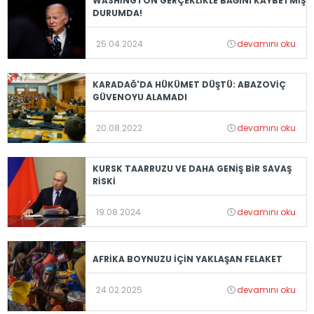
WASHİNGTON GERÇEKLİKLE BAĞINI KAYBETMİŞ
DURUMDA!
25.04.2024
devamını oku
KARADAĞ'DA HÜKÜMET DÜŞTÜ: ABAZOVİÇ
GÜVENOYU ALAMADI
20.08.2022
devamını oku
KURSK TAARRUZU VE DAHA GENİŞ BİR SAVAŞ
RİSKİ
19.08.2024
devamını oku
AFRİKA BOYNUZU İÇİN YAKLAŞAN FELAKET
24.02.2025
devamını oku