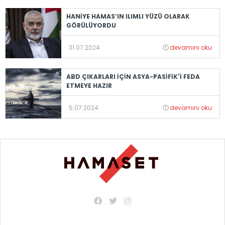
HANİYE HAMAS’IN ILIMLI YÜZÜ OLARAK
GÖRÜLÜYORDU
31.07.2024
devamını oku
ABD ÇIKARLARI İÇİN ASYA-PASİFİK'İ FEDA
ETMEYE HAZIR
5.07.2024
devamını oku