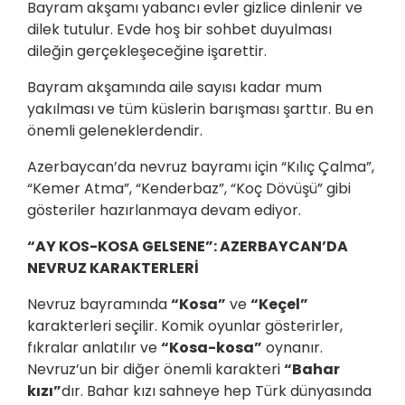
Bayram akşamı yabancı evler gizlice dinlenir ve
dilek tutulur. Evde hoş bir sohbet duyulması
dileğin gerçekleşeceğine işarettir.
Bayram akşamında aile sayısı kadar mum
yakılması ve tüm küslerin barışması şarttır. Bu en
önemli geleneklerdendir.
Azerbaycan’da nevruz bayramı için “Kılıç Çalma”,
“Kemer Atma”, “Kenderbaz”, “Koç Dövüşü” gibi
gösteriler hazırlanmaya devam ediyor.
“AY KOS-KOSA GELSENE”: AZERBAYCAN’DA
NEVRUZ KARAKTERLERİ
Nevruz bayramında
“Kosa”
ve
“Keçel”
karakterleri seçilir. Komik oyunlar gösterirler,
fıkralar anlatılır ve
“Kosa-kosa”
oynanır.
Nevruz’un bir diğer önemli karakteri
“Bahar
kızı”
dır. Bahar kızı sahneye hep Türk dünyasında