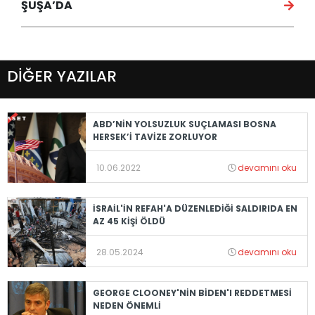
ŞUŞA’DA
DİĞER YAZILAR
ABD’NİN YOLSUZLUK SUÇLAMASI BOSNA
HERSEK’İ TAVİZE ZORLUYOR
10.06.2022
devamını oku
İSRAİL'İN REFAH'A DÜZENLEDİĞİ SALDIRIDA EN
AZ 45 KİŞİ ÖLDÜ
28.05.2024
devamını oku
GEORGE CLOONEY'NİN BİDEN'I REDDETMESİ
NEDEN ÖNEMLİ