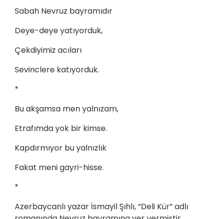
Sabah Nevruz bayramıdır
Deye-deye yatıyorduk,
Çekdiyimiz acıları
Sevinclere katıyorduk.
*
Bu akşamsa men yalnızam,
Etrafımda yok bir kimse.
Kapdırmıyor bu yalnızlık
Fakat meni gayri-hisse.
*
Azerbaycanlı yazar İsmayil Şıhlı, “Deli Kür” adlı
romanında Nevruz bayramına yer vermiştir.