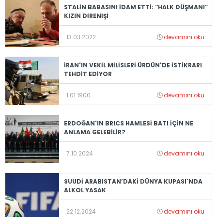
STALİN BABASINI İDAM ETTİ: “HALK DÜŞMANI”
KIZIN DİRENİŞİ
13.03.2022
devamını oku
İRAN'IN VEKİL MİLİSLERİ ÜRDÜN'DE İSTİKRARI
TEHDİT EDİYOR
1.01.1900
devamını oku
ERDOĞAN'IN BRICS HAMLESİ BATI İÇİN NE
ANLAMA GELEBİLİR?
7.10.2024
devamını oku
SUUDİ ARABISTAN’DAKİ DÜNYA KUPASI'NDA
ALKOL YASAK
22.12.2024
devamını oku