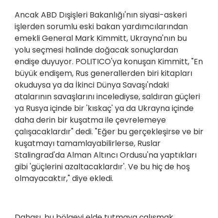
Ancak ABD Dışişleri Bakanlığı'nın siyasi-askeri
işlerden sorumlu eski bakan yardımcılarından
emekli General Mark Kimmitt, Ukrayna'nın bu
yolu seçmesi halinde doğacak sonuçlardan
endişe duyuyor. POLITICO'ya konuşan Kimmitt, "En
büyük endişem, Rus generallerden biri kitapları
okuduysa ya da İkinci Dünya Savaşı'ndaki
atalarının savaşlarını incelediyse, saldıran güçleri
ya Rusya içinde bir 'kıskaç' ya da Ukrayna içinde
daha derin bir kuşatma ile çevrelemeye
çalışacaklardır" dedi. "Eğer bu gerçekleşirse ve bir
kuşatmayı tamamlayabilirlerse, Ruslar
Stalingrad'da Alman Altıncı Ordusu'na yaptıkları
gibi 'güçlerini azaltacaklardır'. Ve bu hiç de hoş
olmayacaktır," diye ekledi.
Dahası, bu bölgeyi elde tutmaya çalışmak,