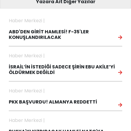
Yazara Ait Diğer Yazılar
Haber Merkezi |
ABD'DEN GİRİT HAMLESİ! F-35'LER
KONUŞLANDIRILACAK
Haber Merkezi |
İSRAİL’İN İSTEDİĞİ SADECE ŞİRİN EBU AKİLE’Yİ
ÖLDÜRMEK DEĞİLDİ
Haber Merkezi |
PKK BAŞVURDU! ALMANYA REDDETTİ
Haber Merkezi |