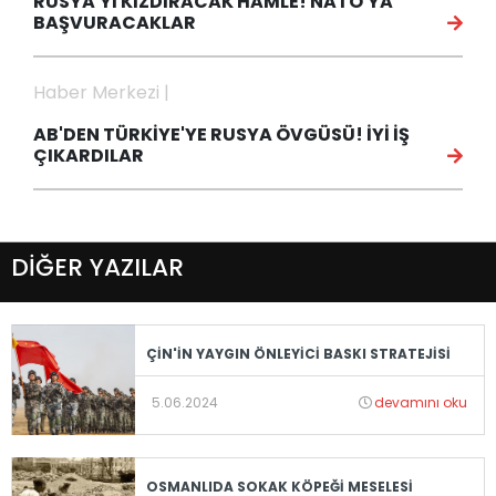
RUSYA'YI KIZDIRACAK HAMLE! NATO'YA
BAŞVURACAKLAR
Haber Merkezi |
AB'DEN TÜRKİYE'YE RUSYA ÖVGÜSÜ! İYİ İŞ
ÇIKARDILAR
DİĞER YAZILAR
ÇİN'İN YAYGIN ÖNLEYİCİ BASKI STRATEJİSİ
5.06.2024
devamını oku
OSMANLIDA SOKAK KÖPEĞİ MESELESİ