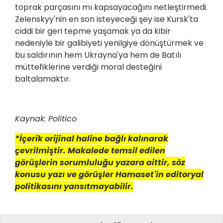
toprak parçasını mı kapsayacağını netleştirmedi.
Zelenskyy'nin en son isteyeceği şey ise Kursk'ta
ciddi bir geri tepme yaşamak ya da kibir
nedeniyle bir galibiyeti yenilgiye dönüştürmek ve
bu saldırının hem Ukrayna'ya hem de Batılı
müttefiklerine verdiği moral desteğini
baltalamaktır.
Kaynak: Politico
*İçerik orijinal haline bağlı kalınarak
çevrilmiştir. Makalede temsil edilen
görüşlerin sorumluluğu yazara aittir, söz
konusu yazı ve görüşler Hamaset'in editoryal
politikasını yansıtmayabilir.