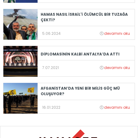
HAMAS NASIL İSRAİL'İ ÖLÜMCÜL BİR TUZAĞA
ÇEKTİ?
5.06.2024
devamını oku
DİPLOMASİNİN KALBİ ANTALYA’DA ATTI
7.07.2021
devamını oku
AFGANİSTAN’DA YENİ BİR MİLİS GÜÇ MÜ
OLUŞUYOR?
16.01.2022
devamını oku