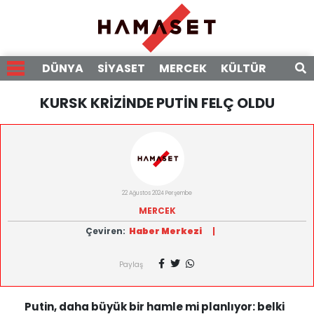
DÜNYA
SİYASET
MERCEK
KÜLTÜR
RÖPO
KURSK KRİZİNDE PUTİN FELÇ OLDU
22 Ağustos 2024 Perşembe
MERCEK
Çeviren:
Haber Merkezi
|
Paylaş
Putin, daha büyük bir hamle mi planlıyor: belki