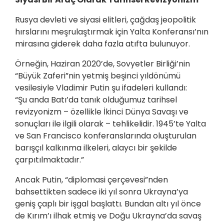
Rusya devleti ve siyasi elitleri, çağdaş jeopolitik
hırslarını meşrulaştırmak için Yalta Konferansı’nın
mirasına giderek daha fazla atıfta bulunuyor.
Örneğin, Haziran 2020’de, Sovyetler Birliği’nin
“Büyük Zaferi”nin yetmiş beşinci yıldönümü
vesilesiyle Vladimir Putin şu ifadeleri kullandı:
“Şu anda Batı’da tanık olduğumuz tarihsel
revizyonizm – özellikle İkinci Dünya Savaşı ve
sonuçları ile ilgili olarak – tehlikelidir. 1945’te Yalta
ve San Francisco konferanslarında oluşturulan
barışçıl kalkınma ilkeleri, alaycı bir şekilde
çarpıtılmaktadır.”
Ancak Putin, “diplomasi çerçevesi”nden
bahsettikten sadece iki yıl sonra Ukrayna’ya
geniş çaplı bir işgal başlattı. Bundan altı yıl önce
de Kırım’ı ilhak etmiş ve Doğu Ukrayna’da savaş