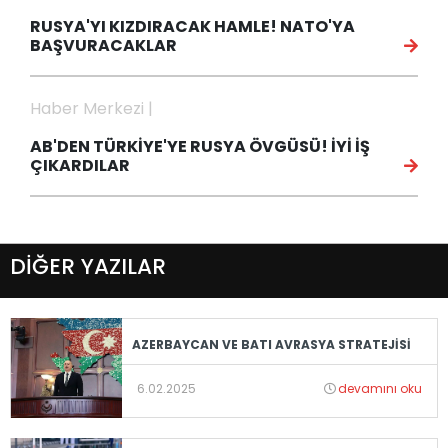
RUSYA'YI KIZDIRACAK HAMLE! NATO'YA
BAŞVURACAKLAR
Haber Merkezi |
AB'DEN TÜRKİYE'YE RUSYA ÖVGÜSÜ! İYİ İŞ
ÇIKARDILAR
DİĞER YAZILAR
AZERBAYCAN VE BATI AVRASYA STRATEJİSİ
6.02.2025
devamını oku