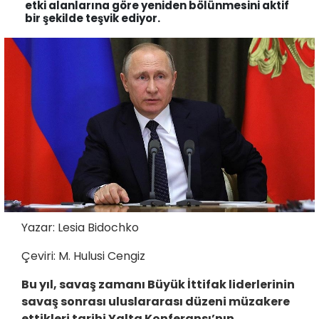
etki alanlarına göre yeniden bölünmesini aktif
bir şekilde teşvik ediyor.
Yazar: Lesia Bidochko
Çeviri: M. Hulusi Cengiz
Bu yıl, savaş zamanı Büyük İttifak liderlerinin
savaş sonrası uluslararası düzeni müzakere
ettikleri tarihi Yalta Konferansı’nın