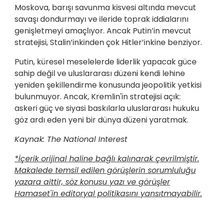
Moskova, barışı savunma kisvesi altında mevcut
savaşı dondurmayı ve ileride toprak iddialarını
genişletmeyi amaçlıyor. Ancak Putin’in mevcut
stratejisi, Stalin’inkinden çok Hitler’inkine benziyor.
Putin, küresel meselelerde liderlik yapacak güce
sahip değil ve uluslararası düzeni kendi lehine
yeniden şekillendirme konusunda jeopolitik yetkisi
bulunmuyor. Ancak, Kremlin'in stratejisi açık:
askeri güç ve siyasi baskılarla uluslararası hukuku
göz ardı eden yeni bir dünya düzeni yaratmak.
Kaynak: The National Interest
*İçerik orijinal haline bağlı kalınarak çevrilmiştir.
Makalede temsil edilen görüşlerin sorumluluğu
yazara aittir, söz konusu yazı ve görüşler
Hamaset'in editoryal politikasını yansıtmayabilir.