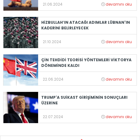
21.06.2024
devamını oku
HİZBULLAH’IN ATACAĞI ADIMLAR LÜBNAN'IN
KADERİNİ BELİRLEYECEK
21.10.2024
devamını oku
ÇİN TEHDİDİ TEORİSİ YÖNTEMLERİ VİKTORYA
DÖNEMİNDE KALDI
22.06.2024
devamını oku
TRUMP'A SUİKAST GİRİŞİMİNİN SONUÇLARI
ÜZERİNE
22.07.2024
devamını oku