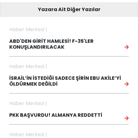
Yazara Ait Diğer Yazılar
Haber Merkezi |
ABD'DEN GİRİT HAMLESİ! F-35'LER
KONUŞLANDIRILACAK
Haber Merkezi |
İSRAİL’İN İSTEDİĞİ SADECE ŞİRİN EBU AKİLE’Yİ
ÖLDÜRMEK DEĞİLDİ
Haber Merkezi |
PKK BAŞVURDU! ALMANYA REDDETTİ
Haber Merkezi |