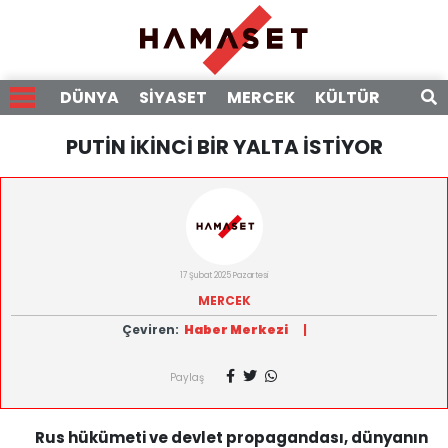
DÜNYA
SİYASET
MERCEK
KÜLTÜR
RÖPO
PUTİN İKİNCİ BİR YALTA İSTİYOR
17 Şubat 2025 Pazartesi
MERCEK
Çeviren:
Haber Merkezi
|
Paylaş
Rus hükümeti ve devlet propagandası, dünyanın