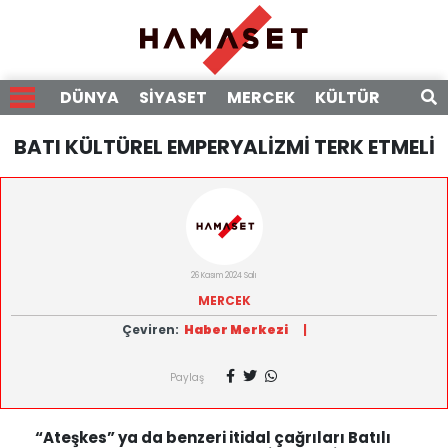
DÜNYA
SİYASET
MERCEK
KÜLTÜR
RÖPO
BATI KÜLTÜREL EMPERYALİZMİ TERK ETMELİ
26 Kasım 2024 Salı
MERCEK
Çeviren:
Haber Merkezi
|
Paylaş
“Ateşkes” ya da benzeri itidal çağrıları Batılı