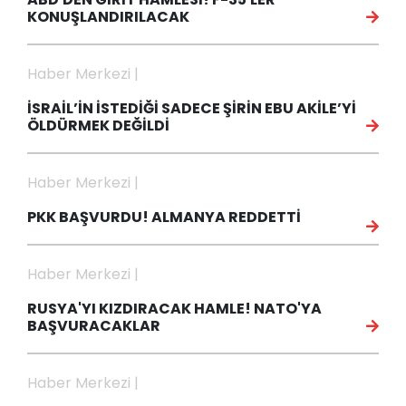
KONUŞLANDIRILACAK
Haber Merkezi |
İSRAİL’İN İSTEDİĞİ SADECE ŞİRİN EBU AKİLE’Yİ
ÖLDÜRMEK DEĞİLDİ
Haber Merkezi |
PKK BAŞVURDU! ALMANYA REDDETTİ
Haber Merkezi |
RUSYA'YI KIZDIRACAK HAMLE! NATO'YA
BAŞVURACAKLAR
Haber Merkezi |