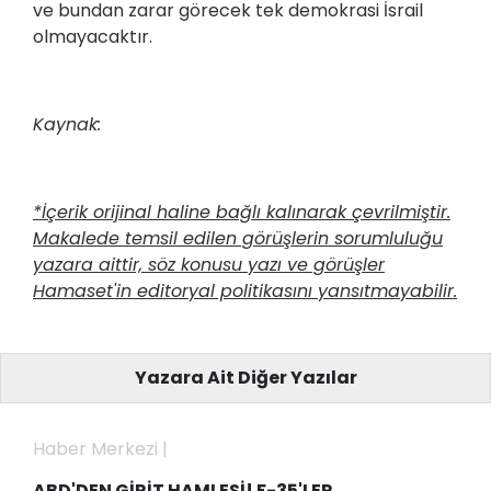
ve bundan zarar görecek tek demokrasi İsrail
olmayacaktır.
Kaynak:
*İçerik orijinal haline bağlı kalınarak çevrilmiştir.
Makalede temsil edilen görüşlerin sorumluluğu
yazara aittir, söz konusu yazı ve görüşler
Hamaset'in editoryal politikasını yansıtmayabilir.
Yazara Ait Diğer Yazılar
Haber Merkezi |
ABD'DEN GİRİT HAMLESİ! F-35'LER