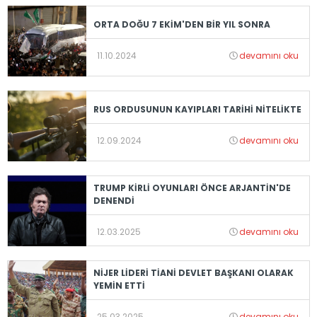
ORTA DOĞU 7 EKİM'DEN BİR YIL SONRA
11.10.2024
devamını oku
RUS ORDUSUNUN KAYIPLARI TARİHİ NİTELİKTE
12.09.2024
devamını oku
TRUMP KİRLİ OYUNLARI ÖNCE ARJANTİN'DE
DENENDİ
12.03.2025
devamını oku
NİJER LİDERİ TİANİ DEVLET BAŞKANI OLARAK
YEMİN ETTİ
25.03.2025
devamını oku