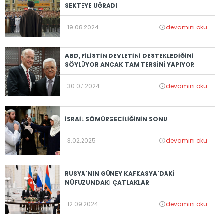
SEKTEYE UĞRADI
19.08.2024
devamını oku
ABD, FİLİSTİN DEVLETİNİ DESTEKLEDİĞİNİ
SÖYLÜYOR ANCAK TAM TERSİNİ YAPIYOR
30.07.2024
devamını oku
İSRAİL SÖMÜRGECİLİĞİNİN SONU
3.02.2025
devamını oku
RUSYA'NIN GÜNEY KAFKASYA'DAKİ
NÜFUZUNDAKİ ÇATLAKLAR
12.09.2024
devamını oku