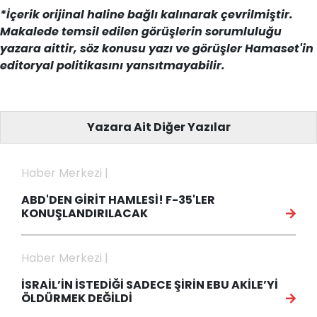
*İçerik orijinal haline bağlı kalınarak çevrilmiştir.
Makalede temsil edilen görüşlerin sorumluluğu
yazara aittir, söz konusu yazı ve görüşler Hamaset'in
editoryal politikasını yansıtmayabilir.
Yazara Ait Diğer Yazılar
Haber Merkezi |
ABD'DEN GİRİT HAMLESİ! F-35'LER
KONUŞLANDIRILACAK
Haber Merkezi |
İSRAİL’İN İSTEDİĞİ SADECE ŞİRİN EBU AKİLE’Yİ
ÖLDÜRMEK DEĞİLDİ