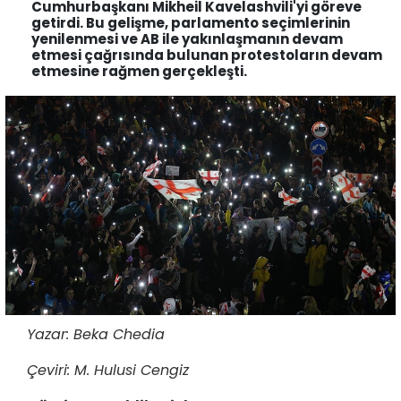
Cumhurbaşkanı Mikheil Kavelashvili'yi göreve
getirdi. Bu gelişme, parlamento seçimlerinin
yenilenmesi ve AB ile yakınlaşmanın devam
etmesi çağrısında bulunan protestoların devam
etmesine rağmen gerçekleşti.
Yazar: Beka Chedia
Çeviri: M. Hulusi Cengiz