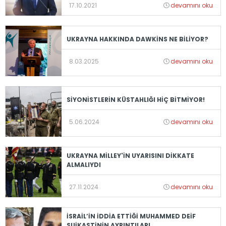
17.10.2021
devamını oku
UKRAYNA HAKKINDA DAWKİNS NE BİLİYOR?
8.03.2025
devamını oku
SİYONİSTLERİN KÜSTAHLIĞI HİÇ BİTMİYOR!
5.06.2024
devamını oku
UKRAYNA MİLLEY'İN UYARISINI DİKKATE
ALMALIYDI
27.11.2024
devamını oku
İSRAİL’İN İDDİA ETTİĞİ MUHAMMED DEİF
SUİKASTİNİN AYRINTILARI