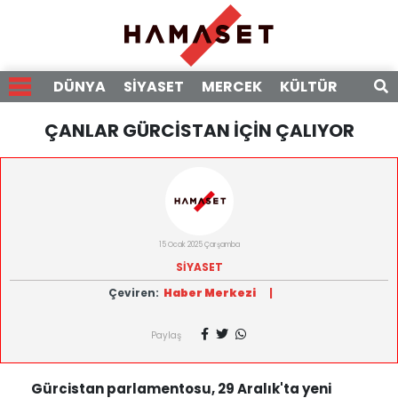
DÜNYA
SİYASET
MERCEK
KÜLTÜR
RÖPO
ÇANLAR GÜRCİSTAN İÇİN ÇALIYOR
15 Ocak 2025 Çarşamba
SİYASET
Çeviren:
Haber Merkezi
|
Paylaş
Gürcistan parlamentosu, 29 Aralık'ta yeni