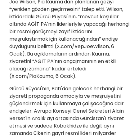
Joe Wilson, Pia Kauma'dan planlanan geziyi
“yeniden gözden geçirmesini” talep etti. Wilson,
iktidardaki Gürcü Rüyası'nın, “mevcut koşullar
altında AGİT PA'nın liderleriyle yapacağı herhangi
bir resmi görüşmeyi zayıf iktidarını
meşrulaştırmak için kullanacağından” endişe
duyduğunu belirtti (X.com/RepJoeWilson, 6
Ocak). Bu açıklamaların ardından Kauma,
ziyaretini “AGİT PA'nın angajmanının en etkili
olacağı zamana” kadar erteledi
(X.com/PiaKauma, 6 Ocak).
Gürcü Rüyası'nın, Batı'dan gelecek herhangi bir
ziyareti propaganda amacıyla ve meşruiyetini
güçlendirmek için kullanmaya çalışacağına dair
endişeler, Avrupa Konseyi Genel Sekreteri Alain
Berset'in Aralık ayı ortasında Gürcistan'ı ziyaret
etmesi ve sadece Kobakhidze ile değil, aynı
zamanda ülkenin gayri resmi lideri milyarder