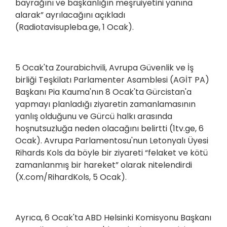
bayrağını ve başkanlığın meşruiyetini yanına
alarak” ayrılacağını açıkladı
(Radiotavisupleba.ge, 1 Ocak).
5 Ocak'ta Zourabichvili, Avrupa Güvenlik ve İş
birliği Teşkilatı Parlamenter Asamblesi (AGİT PA)
Başkanı Pia Kauma'nın 8 Ocak'ta Gürcistan'a
yapmayı planladığı ziyaretin zamanlamasının
yanlış olduğunu ve Gürcü halkı arasında
hoşnutsuzluğa neden olacağını belirtti (1tv.ge, 6
Ocak). Avrupa Parlamentosu'nun Letonyalı Üyesi
Rihards Kols da böyle bir ziyareti “felaket ve kötü
zamanlanmış bir hareket” olarak nitelendirdi
(X.com/RihardKols, 5 Ocak).
Ayrıca, 6 Ocak'ta ABD Helsinki Komisyonu Başkanı