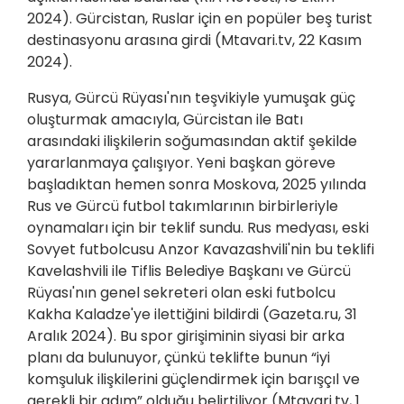
2024). Gürcistan, Ruslar için en popüler beş turist
destinasyonu arasına girdi (Mtavari.tv, 22 Kasım
2024).
Rusya, Gürcü Rüyası'nın teşvikiyle yumuşak güç
oluşturmak amacıyla, Gürcistan ile Batı
arasındaki ilişkilerin soğumasından aktif şekilde
yararlanmaya çalışıyor. Yeni başkan göreve
başladıktan hemen sonra Moskova, 2025 yılında
Rus ve Gürcü futbol takımlarının birbirleriyle
oynamaları için bir teklif sundu. Rus medyası, eski
Sovyet futbolcusu Anzor Kavazashvili'nin bu teklifi
Kavelashvili ile Tiflis Belediye Başkanı ve Gürcü
Rüyası'nın genel sekreteri olan eski futbolcu
Kakha Kaladze'ye ilettiğini bildirdi (Gazeta.ru, 31
Aralık 2024). Bu spor girişiminin siyasi bir arka
planı da bulunuyor, çünkü teklifte bunun “iyi
komşuluk ilişkilerini güçlendirmek için barışçıl ve
gerekli bir adım” olduğu belirtiliyor (Mtavari.tv, 1