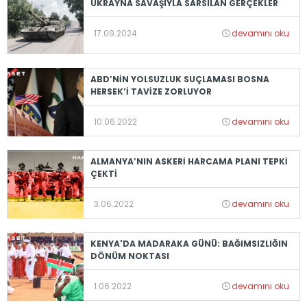
UKRAYNA SAVAŞIYLA SARSILAN GERÇEKLER
17.09.2024
devamını oku
ABD’NİN YOLSUZLUK SUÇLAMASI BOSNA
HERSEK’İ TAVİZE ZORLUYOR
10.06.2022
devamını oku
ALMANYA’NIN ASKERİ HARCAMA PLANI TEPKİ
ÇEKTİ
3.06.2022
devamını oku
KENYA'DA MADARAKA GÜNÜ: BAĞIMSIZLIĞIN
DÖNÜM NOKTASI
1.06.2022
devamını oku