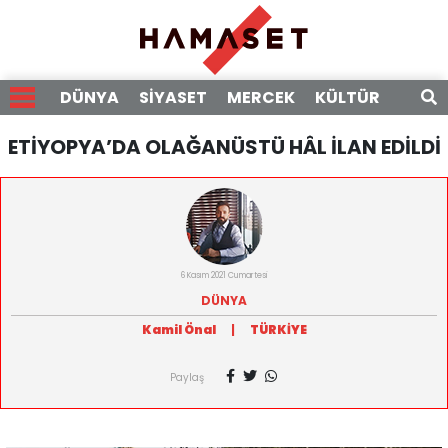
DÜNYA
SİYASET
MERCEK
KÜLTÜR
RÖPO
ETİYOPYA’DA OLAĞANÜSTÜ HÂL İLAN EDİLDİ
6 Kasım 2021 Cumartesi
DÜNYA
Kamil Önal
|
TÜRKİYE
Paylaş