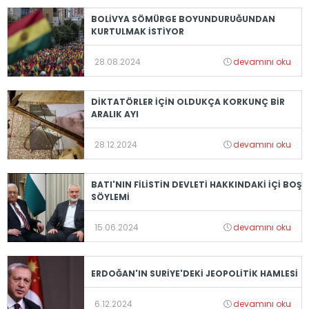
BOLİVYA SÖMÜRGE BOYUNDURUĞUNDAN
KURTULMAK İSTİYOR
28.08.2024
devamını oku
DİKTATÖRLER İÇİN OLDUKÇA KORKUNÇ BİR
ARALIK AYI
28.12.2024
devamını oku
BATI'NIN FİLİSTİN DEVLETİ HAKKINDAKİ İÇİ BOŞ
SÖYLEMİ
15.06.2024
devamını oku
ERDOĞAN'IN SURİYE'DEKİ JEOPOLİTİK HAMLESİ
6.12.2024
devamını oku