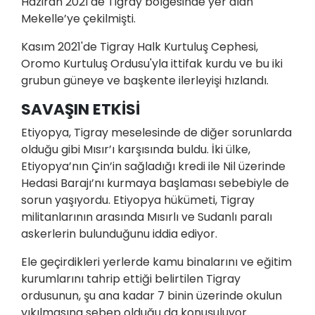
Haziran 2021'de Tigray bölgesinde yer alan
Mekelle’ye çekilmişti.
Kasım 2021'de Tigray Halk Kurtuluş Cephesi,
Oromo Kurtuluş Ordusu'yla ittifak kurdu ve bu iki
grubun güneye ve başkente ilerleyişi hızlandı.
SAVAŞIN ETKİSİ
Etiyopya, Tigray meselesinde de diğer sorunlarda
olduğu gibi Mısır’ı karşısında buldu. İki ülke,
Etiyopya’nın Çin’in sağladığı kredi ile Nil üzerinde
Hedasi Barajı’nı kurmaya başlaması sebebiyle de
sorun yaşıyordu. Etiyopya hükümeti, Tigray
militanlarının arasında Mısırlı ve Sudanlı paralı
askerlerin bulunduğunu iddia ediyor.
Ele geçirdikleri yerlerde kamu binalarını ve eğitim
kurumlarını tahrip ettiği belirtilen Tigray
ordusunun, şu ana kadar 7 binin üzerinde okulun
yıkılmasına sebep olduğu da konuşuluyor.