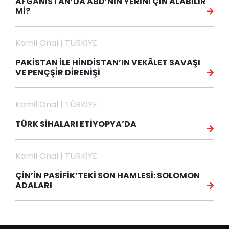
AFGANİSTAN’DA ABD’NİN YERİNİ ÇİN ALABİLİR
Mİ?
Kamil Önal | TÜRKİYE
PAKİSTAN İLE HİNDİSTAN’IN VEKÂLET SAVAŞI
VE PENÇŞİR DİRENİŞİ
Kamil Önal | TÜRKİYE
TÜRK SİHALARI ETİYOPYA’DA
Kamil Önal | TÜRKİYE
ÇİN’İN PASİFİK’TEKİ SON HAMLESİ: SOLOMON
ADALARI