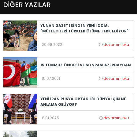
DİĞER YAZILAR
YUNAN GAZETESİNDEN YENİ İDDİA:
"MÜLTECİLERİ TÜRKLER ÖLÜME TERK EDİYOR"
20.08.2022
devamını oku
15 TEMMUZ ÖNCESİ VE SONRASI AZERBAYCAN
15.07.2021
devamını oku
YENİ İRAN RUSYA ORTAKLIĞI DÜNYA İÇİN NE
ANLAMA GELİYOR?
8.01.2025
devamını oku