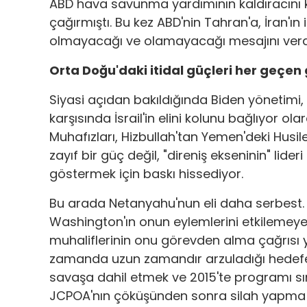
ABD hava savunma yardımının kaldıracını kul
çağırmıştı. Bu kez ABD'nin Tahran'a, İran'ın i
olmayacağı ve olamayacağı mesajını verdiği
Orta Doğu'daki itidal güçleri her geçen 
Siyasi açıdan bakıldığında Biden yönetimi, İra
karşısında İsrail'in elini kolunu bağlıyor ol
Muhafızları, Hizbullah'tan Yemen'deki Husil
zayıf bir güç değil, "direniş ekseninin" lid
göstermek için baskı hissediyor.
Bu arada Netanyahu'nun eli daha serbest. Te
Washington'ın onun eylemlerini etkilemey
muhaliflerinin onu görevden alma çağrısı
zamanda uzun zamandır arzuladığı hedefe d
savaşa dahil etmek ve 2015'te programı sın
JCPOA'nın çöküşünden sonra silah yapma k