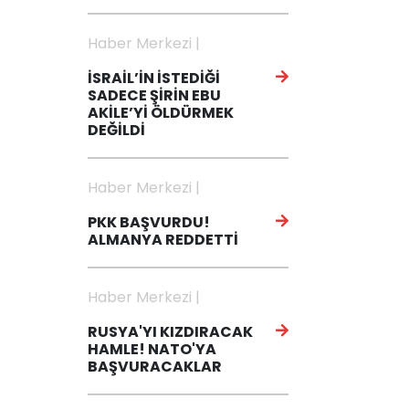
Haber Merkezi |
İSRAİL’İN İSTEDİĞİ
SADECE ŞİRİN EBU
AKİLE’Yİ ÖLDÜRMEK
DEĞİLDİ
Haber Merkezi |
PKK BAŞVURDU!
ALMANYA REDDETTİ
Haber Merkezi |
RUSYA'YI KIZDIRACAK
HAMLE! NATO'YA
BAŞVURACAKLAR