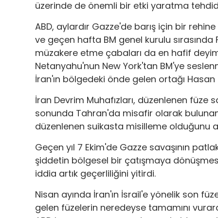
üzerinde de önemli bir etki yaratma tehdi
ABD, aylardır Gazze'de barış için bir rehin
ve geçen hafta BM genel kurulu sırasında Fr
müzakere etme çabaları da en hafif deyimiyl
Netanyahu'nun New York'tan BM'ye seslenmes
İran'ın bölgedeki önde gelen ortağı Hasan N
İran Devrim Muhafızları, düzenlenen füze s
sonunda Tahran'da misafir olarak bulunan H
düzenlenen suikasta misilleme olduğunu a
Geçen yıl 7 Ekim'de Gazze savaşının patlak
şiddetin bölgesel bir çatışmaya dönüşmesin
iddia artık geçerliliğini yitirdi.
Nisan ayında İran'ın İsrail'e yönelik son f
gelen füzelerin neredeyse tamamını vurar