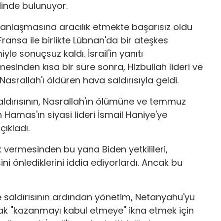
dinde bulunuyor.
e anlaşmasına aracılık etmekte başarısız oldu
ansa ile birlikte Lübnan'da bir ateşkes
e sonuçsuz kaldı. İsrail'in yanıtı
inden kısa bir süre sonra, Hizbullah lideri ve
asrallah'ı öldüren hava saldırısıyla geldi.
aldırısının, Nasrallah'ın ölümüne ve temmuz
amas'ın siyasi lideri İsmail Haniye'ye
çıkladı.
 vermesinden bu yana Biden yetkilileri,
i önlediklerini iddia ediyorlardı. Ancak bu
üze saldırısının ardından yönetim, Netanyahu'yu
ak "kazanmayı kabul etmeye" ikna etmek için