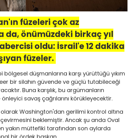
n'ın füzeleri çok az
 da, önümüzdeki birkaç yıl
bercisi oldu: İsrail'e 12 dakika
ıyan füzeler.
bi bölgesel düşmanlarına karşı yürüttüğü yıkım
kleer bir silahın güvende ve güçlü tutabileceği
caktır. Buna karşılık, bu argümanların
 önleyici savaş çağrılarını körükleyecektir.
 olarak Washington'dan gerilimi kontrol altına
 çevirmesini beklemiştir. Ancak şu anda Oval
 en yakın müttefiki tarafından son aylarda
pal bir ördek başkan.