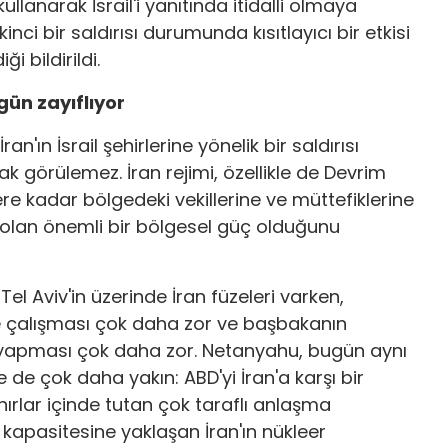
lanarak İsrail'i yanıtında itidalli olmaya
kinci bir saldırısı durumunda kısıtlayıcı bir etkisi
 bildirildi.
gün zayıflıyor
n'ın İsrail şehirlerine yönelik bir saldırısı
arak görülemez. İran rejimi, özellikle de Devrim
ere kadar bölgedeki vekillerine ve müttefiklerine
eri olan önemli bir bölgesel güç olduğunu
l Aviv'in üzerinde İran füzeleri varken,
e çalışması çok daha zor ve başbakanın
 yapması çok daha zor. Netanyahu, bugün aynı
e çok daha yakın: ABD'yi İran'a karşı bir
ırlar içinde tutan çok taraflı anlaşma
apasitesine yaklaşan İran'ın nükleer