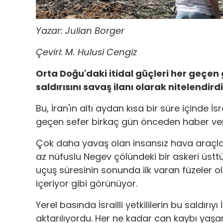
Yazar: Julian Borger
Çeviri: M. Hulusi Cengiz
Orta Doğu'daki itidal güçleri her geçen gü
saldırısını savaş ilanı olarak nitelendird
Bu, İran'ın altı aydan kısa bir süre içinde İs
geçen sefer birkaç gün önceden haber veri
Çok daha yavaş olan insansız hava araçları
az nüfuslu Negev çölündeki bir askeri üsttü. 
uçuş süresinin sonunda ilk varan füzeler o
içeriyor gibi görünüyor.
Yerel basında İsrailli yetkililerin bu saldırıyı
aktarılıyordu. Her ne kadar can kaybı yaş