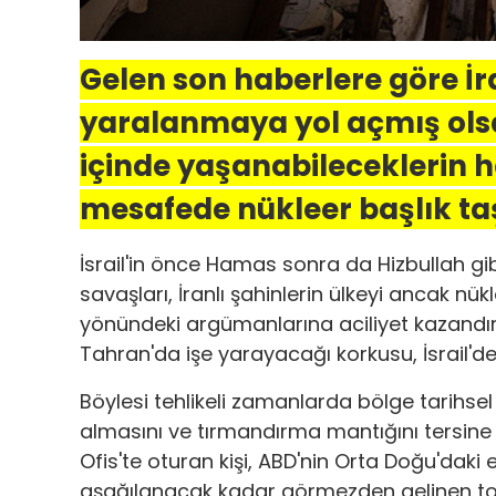
Gelen son haberlere göre İra
yaralanmaya yol açmış olsa
içinde yaşanabileceklerin ha
mesafede nükleer başlık taş
İsrail'in önce Hamas sonra da Hizbullah gi
savaşları, İranlı şahinlerin ülkeyi ancak nü
yönündeki argümanlarına aciliyet kazandıra
Tahran'da işe yarayacağı korkusu, İsrail'de
Böylesi tehlikeli zamanlarda bölge tarihsel
almasını ve tırmandırma mantığını tersine
Ofis'te oturan kişi, ABD'nin Orta Doğu'daki
aşağılanacak kadar görmezden gelinen to