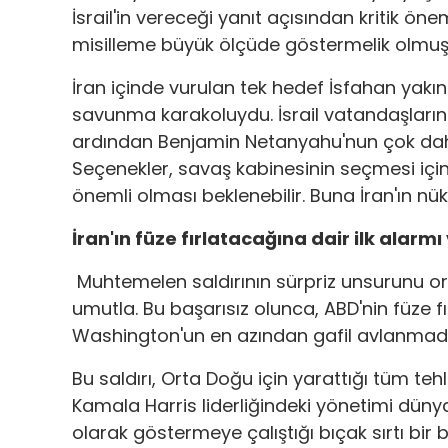
İsrail'in vereceği yanıt açısından kritik öne
misilleme büyük ölçüde göstermelik olmuş
İran içinde vurulan tek hedef İsfahan yakın
savunma karakoluydu. İsrail vatandaşlarını
ardından Benjamin Netanyahu'nun çok daha 
Seçenekler, savaş kabinesinin seçmesi için
önemli olması beklenebilir. Buna İran'ın nükl
İran'ın füze fırlatacağına dair ilk alar
Muhtemelen saldırının sürpriz unsurunu or
umutla. Bu başarısız olunca, ABD'nin füze f
Washington'un en azından gafil avlanmadığ
Bu saldırı, Orta Doğu için yarattığı tüm t
Kamala Harris liderliğindeki yönetimi dünya
olarak göstermeye çalıştığı bıçak sırtı bir