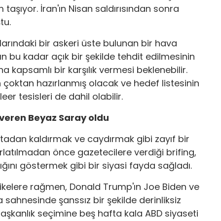
m taşıyor. İran'ın Nisan saldırısından sonra
tu.
larındaki bir askeri üste bulunan bir hava
n bu kadar açık bir şekilde tehdit edilmesinin
kapsamlı bir karşılık vermesi beklenebilir.
 çoktan hazırlanmış olacak ve hedef listesinin
eer tesisleri de dahil olabilir.
mı veren Beyaz Saray oldu
tadan kaldırmak ve caydırmak gibi zayıf bir
ırlatılmadan önce gazetecilere verdiği brifing,
ını göstermek gibi bir siyasi fayda sağladı.
ehlikelere rağmen, Donald Trump'ın Joe Biden ve
 sahnesinde şanssız bir şekilde derinliksiz
 başkanlık seçimine beş hafta kala ABD siyaseti