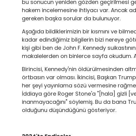
bu sonucun yeniden gözden geçirilmesi gerek
hakem incelemesine ihtiyacı var. Ancak adl
gereken başka sorular da bulunuyor.
Aşağıda bildiklerimizin bir kısmını ve bilm
kadar edindiğimiz bilgilerin bizi nereye gö
kişi gibi ben de John F. Kennedy suikastını
makalelerden on binlerce sayfa okudum. Anc
Birincisi, Kennedy'nin öldürülmesinden altm
örtbasın var olması. İkincisi, Başkan Trump'
her şeyi yayınlama sözü vermesine rağmen
İddiaya göre Roger Stone'a "[hala] gizli 
inanmayacağını" söylemiş. Bu da bana Trum
olduğunu düşündüğünü gösteriyor.