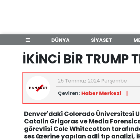
DÜNYA
SİYASET
M
İKİNCİ BİR TRUMP T
25 Temmuz 2024 Perşembe
Çeviren:
Haber Merkezi
|
Denver'daki Colorado Üniversitesi U
Catalin Grigoras ve Media Forensics
görevlisi Cole Whitecotton tarafın
ses üzerine yapılan adli tıp analizi, 