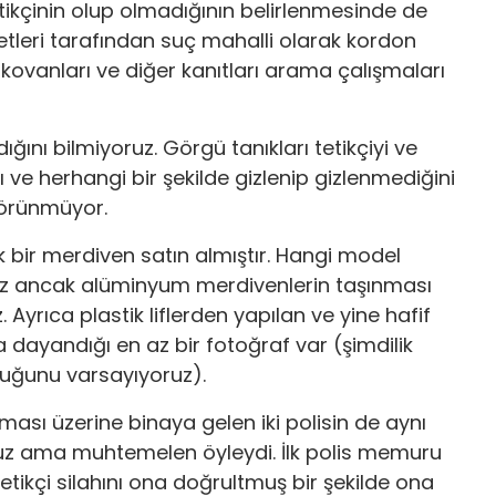
 tetikçinin olup olmadığının belirlenmesinde de
etleri tarafından suç mahalli olarak kordon
i kovanları ve diğer kanıtları arama çalışmaları
ğını bilmiyoruz. Görgü tanıkları tetikçiyi ve
ını ve herhangi bir şekilde gizlenip gizlenmediğini
 görünmüyor.
 bir merdiven satın almıştır. Hangi model
iz ancak alüminyum merdivenlerin taşınması
 Ayrıca plastik liflerden yapılan ve yine hafif
 dayandığı en az bir fotoğraf var (şimdilik
uğunu varsayıyoruz).
rması üzerine binaya gelen iki polisin de aynı
ruz ama muhtemelen öyleydi. İlk polis memuru
tetikçi silahını ona doğrultmuş bir şekilde ona