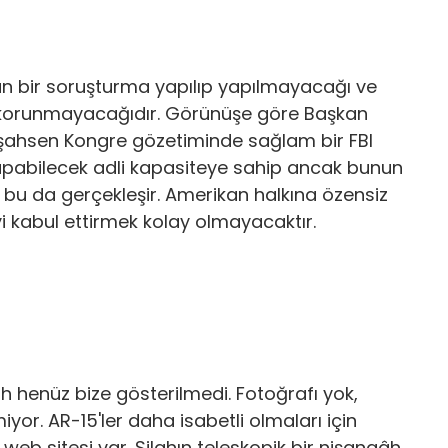
gün bir soruşturma yapılıp yapılmayacağı ve
p korunmayacağıdır. Görünüşe göre Başkan
 şahsen Kongre gözetiminde sağlam bir FBI
 yapabilecek adli kapasiteye sahip ancak bunun
m bu da gerçekleşir. Amerikan halkına özensiz
yi kabul ettirmek kolay olmayacaktır.
ilah henüz bize gösterilmedi. Fotoğrafı yok,
yor. AR-15'ler daha isabetli olmaları için
 web sitesi var. Silahın teleskopik bir nişangâh