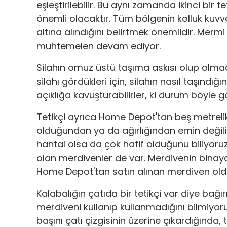
eşleştirilebilir. Bu aynı zamanda ikinci bir
önemli olacaktır. Tüm bölgenin kolluk kuvv
altına alındığını belirtmek önemlidir. Merm
muhtemelen devam ediyor.
Silahın omuz üstü taşıma askısı olup olmadı
silahı gördükleri için, silahın nasıl taşındığ
açıklığa kavuşturabilirler, ki durum böyle
Tetikçi ayrıca Home Depot'tan beş metrelik
olduğundan ya da ağırlığından emin değil
hantal olsa da çok hafif olduğunu biliyoruz.
olan merdivenler de var. Merdivenin binaya
Home Depot'tan satın alınan merdiven old
Kalabalığın çatıda bir tetikçi var diye bağı
merdiveni kullanıp kullanmadığını bilmiyo
başını çatı çizgisinin üzerine çıkardığında, 