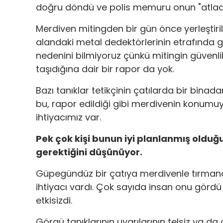
doğru döndü ve polis memuru onun "atladı
Merdiven mitingden bir gün önce yerleştirilm
alandaki metal dedektörlerinin etrafında ge
nedenini bilmiyoruz çünkü mitingin güvenl
taşıdığına dair bir rapor da yok.
Bazı tanıklar tetikçinin çatılarda bir bina
bu, rapor edildiği gibi merdivenin konumu
ihtiyacımız var.
Pek çok kişi bunun iyi planlanmış olduğ
gerektiğini düşünüyor.
Güpegündüz bir çatıya merdivenle tırmanab
ihtiyacı vardı. Çok sayıda insan onu gör
etkisizdi.
Görgü tanıklarının uyarılarının telsiz ya da c