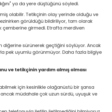
ğını" ya da yere düştüğünü söyledi.
iş olabilir. Tetikçinin olay yerinde olduğu ve
zinirken görüldüğü bildiriliyor, tam olarak
ik çemberine girmedi. Etrafta merdiven
dan diğerine sürünerek geçtiğini söylüyor. Ancak
yla pek uyumlu görünmüyor. Daha fazla bilgiye
unu ve tetikçinin yardım almış olması
ilmek için kesinlikle olağanüstü bir şansa
dü ancak müdahale çok uzun sürdü, uyuşuk ve
ep telefonuyla iletilip iletilmediğini bilmiyoruz