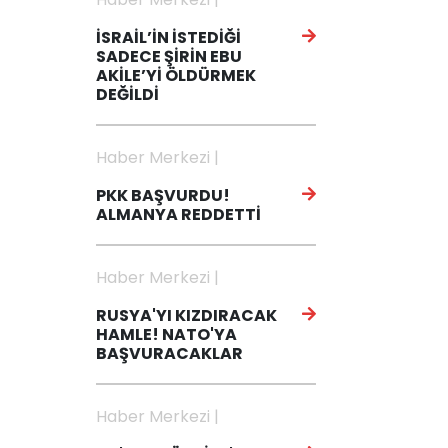
İSRAİL’İN İSTEDİĞİ
SADECE ŞİRİN EBU
AKİLE’Yİ ÖLDÜRMEK
DEĞİLDİ
Haber Merkezi |
PKK BAŞVURDU!
ALMANYA REDDETTİ
Haber Merkezi |
RUSYA'YI KIZDIRACAK
HAMLE! NATO'YA
BAŞVURACAKLAR
Haber Merkezi |