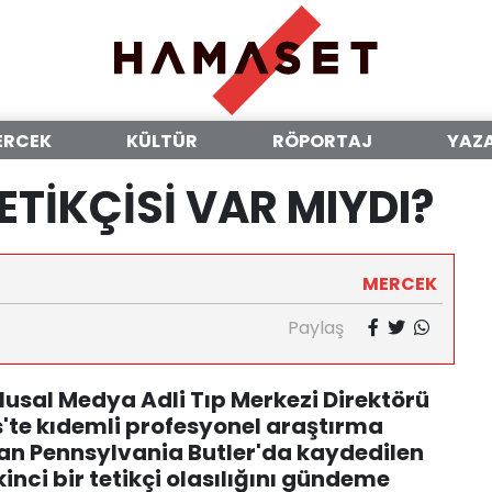
ERCEK
KÜLTÜR
RÖPORTAJ
YAZ
ETİKÇİSİ VAR MIYDI?
MERCEK
Paylaş
lusal Medya Adli Tıp Merkezi Direktörü
'te kıdemli profesyonel araştırma
dan Pennsylvania Butler'da kaydedilen
ikinci bir tetikçi olasılığını gündeme