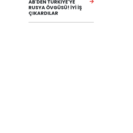
AB'DEN TÜRKİYE'YE
RUSYA ÖVGÜSÜ! İYİ İŞ
ÇIKARDILAR