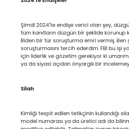
2024'te Endişeler
Şimdi 2024'te endişe verici olan şey, düz
tüm kanıtların düzgün bir şekilde korunu
Biden bir tür soruşturma emri vermiş. Ben
soruşturmasını tercih ederdim. FBI bu işi
için liderlik ve gözetim gerekiyor ki umarı
ya da siyasi açıdan önyargılı bir inceleme
Silah
Kimliği tespit edilen tetikçinin kullandığı s
model numarası ya da üretici adı da bilinmi
modifiye edilebilir. Talimatlar içeren birçok