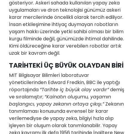
gösteriyor. Askeri sahada kullanılan yapay zeka
uygulamaları ve dron teknolojisi günümüz askeri
karar mercilerinde öncelikli olarak tercih ediliyor.
İnsan etkileşimine ihtiyaç duymayan robotların
yaşam hakkı üzerinde yetki sahibi olması bir bilim
kurgu filminde değil, günümüzde ihtimal dahilinde.
Kimi öldüreceğine karar verebilen robotlar artık
uzak bir kavram değil.
TARİHTEKİ ÜÇ BÜYÜK OLAYDAN BİRİ
MIT Bilgisayar Bilimleri laboratuvar
yöneticilerinden Edward Fredkin, BBC ile yaptığı
röportajında
“Tarihte iç büyük olay vardır”
demiş
ve sıralamıştır;
“Kainatın oluşumu, yaşamın
başlangıcı, yapay zekanın ortaya çıkışı.”
Zekanın
tanımlaması konusunda evrensel bir karar
verilemediyse de yapay zeka, bilgiyi hızla alıp
işleyen bir oluşum olarak tanımlanabilir. Yapay
zeka kavramı ilk defa 1956 tarihinde İngiltere New