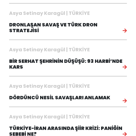
Asya Setinay Karagül | TÜRKİYE
DRONLAŞAN SAVAŞ VE TÜRK DRON
STRATEJİSİ
Asya Setinay Karagül | TÜRKİYE
BİR SERHAT ŞEHRİNİN DÜŞÜŞÜ: 93 HARBİ’NDE
KARS
Asya Setinay Karagül | TÜRKİYE
DÖRDÜNCÜ NESİL SAVAŞLARI ANLAMAK
Asya Setinay Karagül | TÜRKİYE
TÜRKİYE-İRAN ARASINDA ŞİİR KRİZİ: PANİĞİN
SEBEBİ NE?