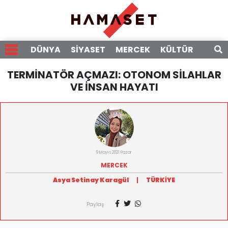
DÜNYA
SİYASET
MERCEK
KÜLTÜR
RÖPO
TERMİNATÖR AÇMAZI: OTONOM SİLAHLAR
VE İNSAN HAYATI
9 Mayıs 2021 Pazar
MERCEK
Asya Setinay Karagül
|
TÜRKİYE
Paylaş