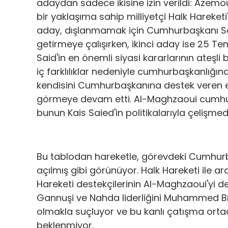
adaydan sadece ikisine izin verildi: Azemo
bir yaklaşıma sahip milliyetçi Halk Hareketi
aday, dışlanmamak için Cumhurbaşkanı Said'e 
getirmeye çalışırken, ikinci aday ise 25 
Said'in en önemli siyasi kararlarının ateşli
iç farklılıklar nedeniyle cumhurbaşkanlığına
kendisini Cumhurbaşkanına destek veren en
görmeye devam etti. Al-Maghzaoui cumhurb
bunun Kais Saied'in politikalarıyla çelişmed
Bu tablodan hareketle, görevdeki Cumhurb
açılmış gibi görünüyor. Halk Hareketi ile ar
Hareketi destekçilerinin Al-Maghzaoui'yi des
Gannuşi ve Nahda liderliğini Muhammed Br
olmakla suçluyor ve bu kanlı çatışma orta
beklenmiyor.