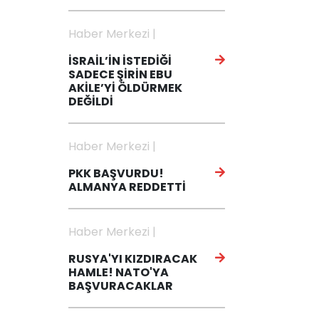
Haber Merkezi |
İSRAİL’İN İSTEDİĞİ
SADECE ŞİRİN EBU
AKİLE’Yİ ÖLDÜRMEK
DEĞİLDİ
Haber Merkezi |
PKK BAŞVURDU!
ALMANYA REDDETTİ
Haber Merkezi |
RUSYA'YI KIZDIRACAK
HAMLE! NATO'YA
BAŞVURACAKLAR