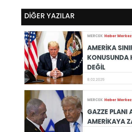
DİĞER YAZILAR
MERCEK
Haber Merkez
AMERİKA SINI
KONUSUNDA H
DEĞİL
8.02.2025
MERCEK
Haber Merkez
GAZZE PLANI 
AMERİKAYA Z