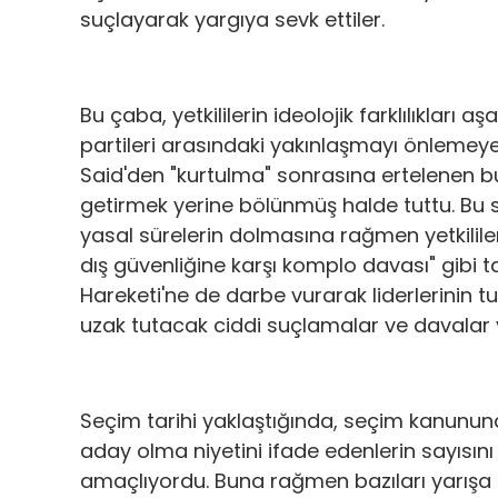
suçlayarak yargıya sevk ettiler.
Bu çaba, yetkililerin ideolojik farklılıklar
partileri arasındaki yakınlaşmayı önlemey
Said'den "kurtulma" sonrasına ertelenen bu
getirmek yerine bölünmüş halde tuttu. Bu sü
yasal sürelerin dolmasına rağmen yetkililer
dış güvenliğine karşı komplo davası" gibi 
Hareketi'ne de darbe vurarak liderlerinin
uzak tutacak ciddi suçlamalar ve davalar y
Seçim tarihi yaklaştığında, seçim kanununda b
aday olma niyetini ifade edenlerin sayısın
amaçlıyordu. Buna rağmen bazıları yarışa gi