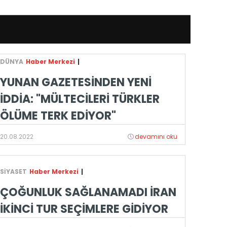
DÜNYA
Haber Merkezi
|
YUNAN GAZETESİNDEN YENİ
İDDİA: "MÜLTECİLERİ TÜRKLER
ÖLÜME TERK EDİYOR"
20.08.2022
devamını oku
SİYASET
Haber Merkezi
|
ÇOĞUNLUK SAĞLANAMADI İRAN
İKİNCİ TUR SEÇİMLERE GİDİYOR