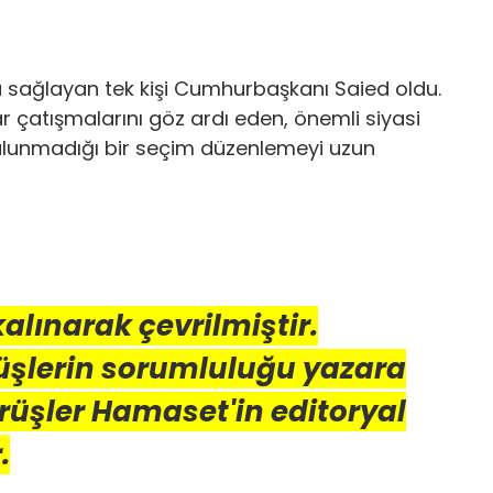
 sağlayan tek kişi Cumhurbaşkanı Saied oldu.
 çatışmalarını göz ardı eden, önemli siyasi
bulunmadığı bir seçim düzenlemeyi uzun
 kalınarak çevrilmiştir.
üşlerin sorumluluğu yazara
örüşler Hamaset'in editoryal
.