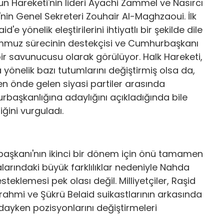
un Hareketi'nin lideri Ayachi Zammel ve Nasırcı
'nin Genel Sekreteri Zouhair Al-Maghzaoui. İlk
yönelik eleştirilerini ihtiyatlı bir şekilde dile
Temmuz sürecinin destekçisi ve Cumhurbaşkanı
 bir savunucusu olarak görülüyor. Halk Hareketi,
 yönelik bazı tutumlarını değiştirmiş olsa da,
 önde gelen siyasi partiler arasında
aşkanlığına adaylığını açıkladığında bile
iğini vurguladı.
aşkanı'nın ikinci bir dönem için önü tamamen
alarındaki büyük farklılıklar nedeniyle Nahda
teklemesi pek olası değil. Milliyetçiler, Raşid
ahmi ve Şükrü Belaid suikastlarının arkasında
dayken pozisyonlarını değiştirmeleri