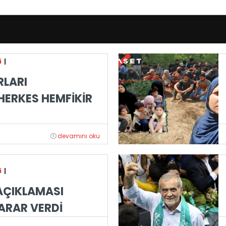
i
|
RLARI
ERKES HEMFİKİR
devamını oku
i
|
AÇIKLAMASI
ARAR VERDİ