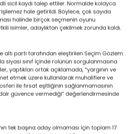
dli sicil kaydı talep ettiler. Normalde kolayca
rişilemez hale getirildi. Böylece, çok sayıda
kalması halinde birçok seçmenin oyunu
ili isimler, adaylıktan çekilmek zorunda kaldı.
 altı parti tarafından eleştirilen Seçim Gözlem
la siyasi sınıf içinde rolünün sorgulanmasına
er, yaptıkları ortak açıklamada, “yargının ve
izmet etmek üzere kullanılarak muhaliflere ve
sferi ile fırsat eşitliğinin sağlanmamasının
a dair güvence vermediği” değerlendirmesinde
n tek başına aday olmaması için toplam 17