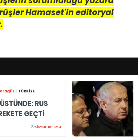
üşlerin sorumluluğu yazara
örüşler Hamaset'in editoryal
.
Karagül
|
TÜRKİYE
 ÜSTÜNDE: RUS
REKETE GEÇTİ
devamını oku