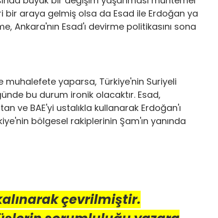
tikasında büyük bir değişim yaşanması muhtemel
ri bir araya gelmiş olsa da Esad ile Erdoğan ya
e, Ankara'nın Esad'ı devirme politikasını sona
e muhalefete yaparsa, Türkiye'nin Suriyeli
ğünde bu durum ironik olacaktır. Esad,
tan ve BAE'yi ustalıkla kullanarak Erdoğan'ı
kiye'nin bölgesel rakiplerinin Şam'ın yanında
 kalınarak çevrilmiştir.