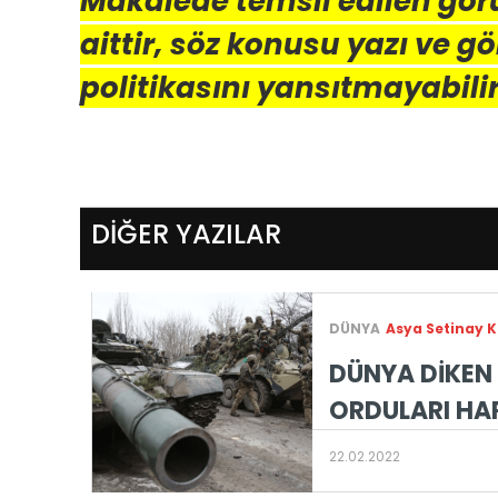
Makalede temsil edilen gör
aittir, söz konusu yazı ve g
politikasını yansıtmayabilir
DİĞER YAZILAR
DÜNYA
Asya Setinay 
DÜNYA DİKEN
ORDULARI HA
22.02.2022