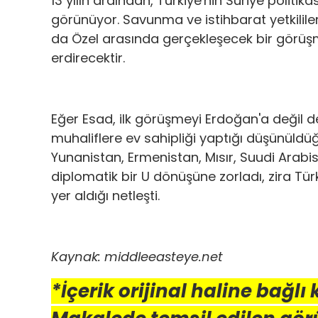
13 yılın ardından, Türkiye'nin Suriye poli
görünüyor. Savunma ve istihbarat yetkilile
da Özel arasında gerçekleşecek bir görüşm
erdirecektir.
Eğer Esad, ilk görüşmeyi Erdoğan'a değil d
muhaliflere ev sahipliği yaptığı düşünüldü
Yunanistan, Ermenistan, Mısır, Suudi Arabis
diplomatik bir U dönüşüne zorladı, zira Tür
yer aldığı netleşti.
Kaynak: middleeasteye.net
*İçerik orijinal haline bağlı