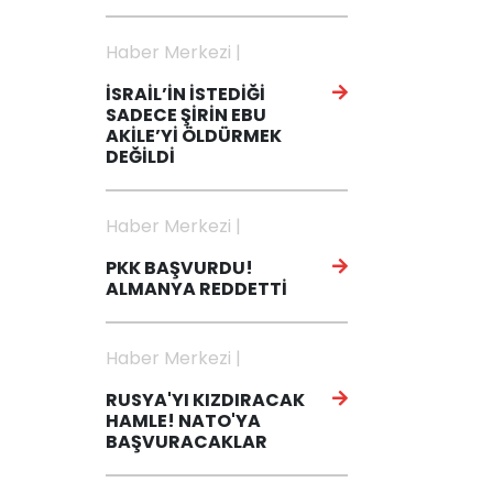
Haber Merkezi |
İSRAİL’İN İSTEDİĞİ
SADECE ŞİRİN EBU
AKİLE’Yİ ÖLDÜRMEK
DEĞİLDİ
Haber Merkezi |
PKK BAŞVURDU!
ALMANYA REDDETTİ
Haber Merkezi |
RUSYA'YI KIZDIRACAK
HAMLE! NATO'YA
BAŞVURACAKLAR