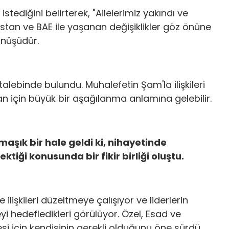
istediğini belirterek, "Ailelerimiz yakındı ve
abistan ve BAE ile yaşanan değişiklikler göz önüne
önüşüdür.
alebinde bulundu. Muhalefetin Şam'la ilişkileri
için büyük bir aşağılanma anlamına gelebilir.
maşık bir hale geldi ki, nihayetinde
ktiği konusunda bir fikir birliği oluştu.
ilişkileri düzeltmeye çalışıyor ve liderlerin
yi hedefledikleri görülüyor. Özel, Esad ve
 için kendisinin gerekli olduğunu öne sürdü.