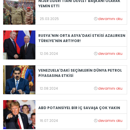
NİJER LİDERİ TİANİ DEVLET BAŞKANI OLARAK
YEMİN ETTİ
25.03.2025
devamını oku
RUSYA'NIN ORTA ASYA'DAKİ ETKİSİ AZALIRKEN
TÜRKİYE'NİN ARTIYOR!
12.06.2024
devamını oku
VENEZUELA'DAKİ SEÇİMLERİN DÜNYA PETROL
PİYASASINA ETKİSİ
12.08.2024
devamını oku
ABD POTANSİYEL BİR İÇ SAVAŞA ÇOK YAKIN
16.07.2024
devamını oku