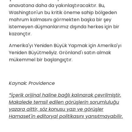
anavatana daha da yakınlaştıracaktır. Bu,
Washington'un bu kritik öneme sahip bölgeden
mahrum kalmasını görmekten başka bir şey
istemeyen düşmanlarımız dışında herkes için bir
kazançtır.
Amerika'yı Yeniden Büyük Yapmak için Amerika'yı
Yeniden Büyütmeliyiz. Grönland'ı satın almak
mükemmel bir başlangıçtır.
Kaynak: Providence
*İçerik orijinal haline bağlı kalınarak çevrilmiştir.
Makalede temsil edilen görüşlerin sorumluluğu
yazara aittir, söz konusu yazı ve görüşler
Hamaset'in editoryal politikasını yansıtmayabilir.