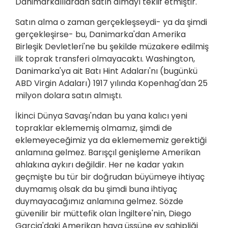
Danimarkalılardan satın almayı teklif etmiştir.
Satın alma o zaman gerçekleşseydi- ya da şimdi
gerçekleşirse- bu, Danimarka'dan Amerika
Birleşik Devletleri'ne bu şekilde müzakere edilmiş
ilk toprak transferi olmayacaktı. Washington,
Danimarka'ya ait Batı Hint Adaları'nı (bugünkü
ABD Virgin Adaları) 1917 yılında Kopenhag'dan 25
milyon dolara satın almıştı.
İkinci Dünya Savaşı'ndan bu yana kalıcı yeni
topraklar eklememiş olmamız, şimdi de
eklemeyeceğimiz ya da eklemememiz gerektiği
anlamına gelmez. Barışçıl genişleme Amerikan
ahlakına aykırı değildir. Her ne kadar yakın
geçmişte bu tür bir doğrudan büyümeye ihtiyaç
duymamış olsak da bu şimdi buna ihtiyaç
duymayacağımız anlamına gelmez. Sözde
güvenilir bir müttefik olan İngiltere'nin, Diego
Garcia'daki Amerikan hava üssüne ev sahipliği