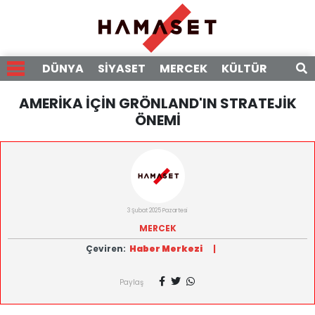
DÜNYA
SİYASET
MERCEK
KÜLTÜR
RÖPO
AMERİKA İÇİN GRÖNLAND'IN STRATEJİK
ÖNEMİ
3 Şubat 2025 Pazartesi
MERCEK
Çeviren:
Haber Merkezi
|
Paylaş