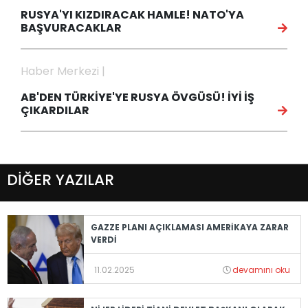
RUSYA'YI KIZDIRACAK HAMLE! NATO'YA
BAŞVURACAKLAR
Haber Merkezi |
AB'DEN TÜRKİYE'YE RUSYA ÖVGÜSÜ! İYİ İŞ
ÇIKARDILAR
DİĞER YAZILAR
GAZZE PLANI AÇIKLAMASI AMERİKAYA ZARAR
VERDİ
11.02.2025
devamını oku