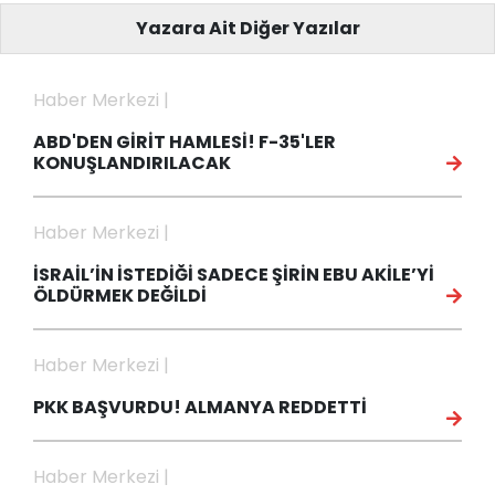
Yazara Ait Diğer Yazılar
Haber Merkezi |
ABD'DEN GİRİT HAMLESİ! F-35'LER
KONUŞLANDIRILACAK
Haber Merkezi |
İSRAİL’İN İSTEDİĞİ SADECE ŞİRİN EBU AKİLE’Yİ
ÖLDÜRMEK DEĞİLDİ
Haber Merkezi |
PKK BAŞVURDU! ALMANYA REDDETTİ
Haber Merkezi |