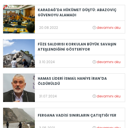
KARADAĞ'DA HÜKÜMET DÜŞTÜ: ABAZOVİÇ
GÜVENOYU ALAMADI
20.08.2022
devamını oku
FÜZE SALDIRISI KORKULAN BÜYÜK SAVAŞIN
ATEŞLENDİĞİNİ GÖSTERİYOR
3.10.2024
devamını oku
HAMAS LİDERİ İSMAİL HANİYE İRAN'DA
ÖLDÜRÜLDÜ
31.07.2024
devamını oku
FERGANA VADİSİ SINIRLARIN ÇATIŞTIĞI YER
3.05.2021
devamını oku