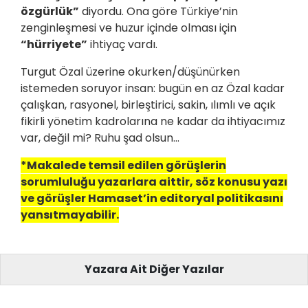
özgürlük”
diyordu. Ona göre Türkiye’nin
zenginleşmesi ve huzur içinde olması için
“hürriyete”
ihtiyaç vardı.
Turgut Özal üzerine okurken/düşünürken
istemeden soruyor insan: bugün en az Özal kadar
çalışkan, rasyonel, birleştirici, sakin, ılımlı ve açık
fikirli yönetim kadrolarına ne kadar da ihtiyacımız
var, değil mi? Ruhu şad olsun…
*Makalede temsil edilen görüşlerin
sorumluluğu yazarlara aittir, söz konusu yazı
ve görüşler Hamaset’in editoryal politikasını
yansıtmayabilir.
Yazara Ait Diğer Yazılar