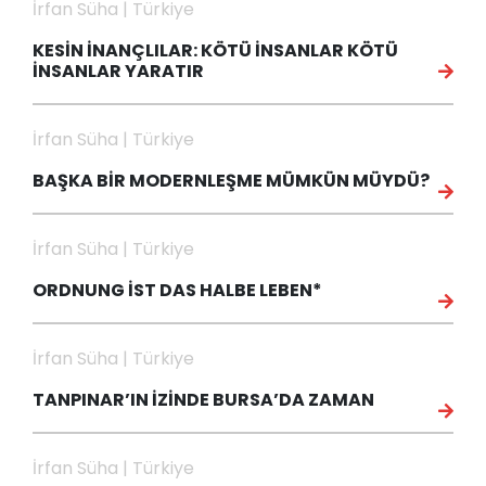
İrfan Süha | Türkiye
KESİN İNANÇLILAR: KÖTÜ İNSANLAR KÖTÜ
İNSANLAR YARATIR
İrfan Süha | Türkiye
BAŞKA BİR MODERNLEŞME MÜMKÜN MÜYDÜ?
İrfan Süha | Türkiye
ORDNUNG İST DAS HALBE LEBEN*
İrfan Süha | Türkiye
TANPINAR’IN İZİNDE BURSA’DA ZAMAN
İrfan Süha | Türkiye