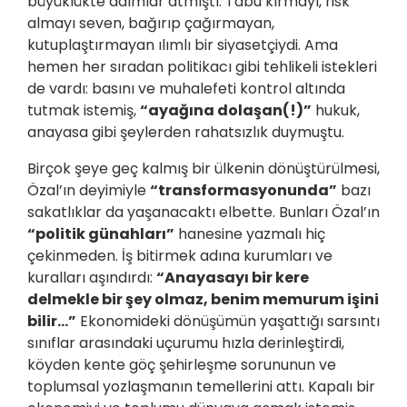
büyüklükte adımlar atmıştı. Tabu kırmayı, risk
almayı seven, bağırıp çağırmayan,
kutuplaştırmayan ılımlı bir siyasetçiydi. Ama
hemen her sıradan politikacı gibi tehlikeli istekleri
de vardı: basını ve muhalefeti kontrol altında
tutmak istemiş,
“ayağına dolaşan(!)”
hukuk,
anayasa gibi şeylerden rahatsızlık duymuştu.
Birçok şeye geç kalmış bir ülkenin dönüştürülmesi,
Özal’ın deyimiyle
“transformasyonunda”
bazı
sakatlıklar da yaşanacaktı elbette. Bunları Özal’ın
“politik günahları”
hanesine yazmalı hiç
çekinmeden. İş bitirmek adına kurumları ve
kuralları aşındırdı:
“Anayasayı bir kere
delmekle bir şey olmaz, benim memurum işini
bilir…”
Ekonomideki dönüşümün yaşattığı sarsıntı
sınıflar arasındaki uçurumu hızla derinleştirdi,
köyden kente göç şehirleşme sorununun ve
toplumsal yozlaşmanın temellerini attı. Kapalı bir