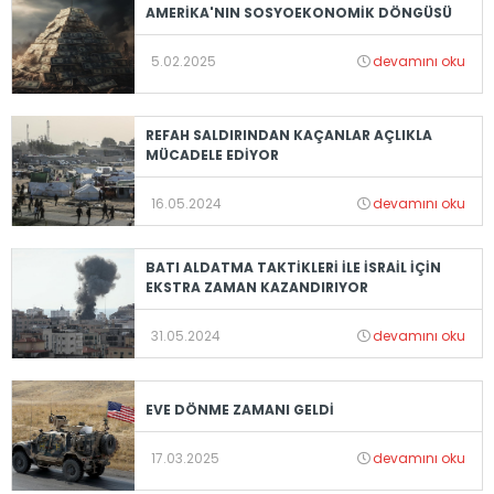
AMERİKA'NIN SOSYOEKONOMİK DÖNGÜSÜ
5.02.2025
devamını oku
REFAH SALDIRINDAN KAÇANLAR AÇLIKLA
MÜCADELE EDİYOR
16.05.2024
devamını oku
BATI ALDATMA TAKTİKLERİ İLE İSRAİL İÇİN
EKSTRA ZAMAN KAZANDIRIYOR
31.05.2024
devamını oku
EVE DÖNME ZAMANI GELDİ
17.03.2025
devamını oku