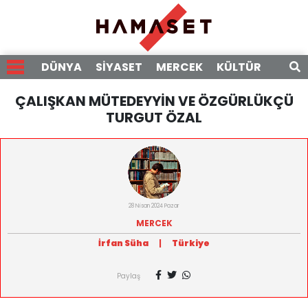
DÜNYA
SİYASET
MERCEK
KÜLTÜR
RÖPO
ÇALIŞKAN MÜTEDEYYİN VE ÖZGÜRLÜKÇÜ
TURGUT ÖZAL
28 Nisan 2024 Pazar
MERCEK
İrfan Süha
|
Türkiye
Paylaş