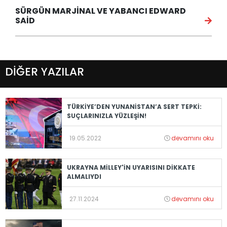
SÜRGÜN MARJİNAL VE YABANCI EDWARD
SAİD
DİĞER YAZILAR
TÜRKİYE’DEN YUNANİSTAN’A SERT TEPKİ:
SUÇLARINIZLA YÜZLEŞİN!
19.05.2022
devamını oku
UKRAYNA MİLLEY'İN UYARISINI DİKKATE
ALMALIYDI
27.11.2024
devamını oku