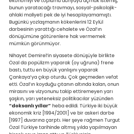
ekonomiyi ve toplumu dünyaya açmak istemiş,
bunun yaratacağı travmayı, sosyal-psikolojik-
ahlaki maliyeti pek de iyi hesaplayamamıştı.
Bugünkü yozlaşmanın kökenlerini 12 Eylül
darbesinin yarattığı cehalete ve Özal’ın
dönüşümüne götürenlere hak vermemek
mümkün görünmüyor.
Nihayet Demirel’in siyasete dönüşüyle birlikte
Özal da popülizm yaparak (oy uğruna) frene
bastı, tuttu en büyük yanlışını yaparak
Çankaya’ya çıkıp oturdu. Çok geçmeden vefat
etti. Özal’ın koyduğu çıtanın altında kalan, onun
mirasını ve vizyonunu takip ettiremeyen yarı
şaşkın, yarı yeteneksiz politikacılar yüzünden
“doksanlı yıllar”
heba edildi. Türkiye iki büyük
ekonomik kriz [1994/2001] ve bir askeri darbe
[1997] duvarına çarptı. Her şeye rağmen Turgut
Özal Türkiye tarihinde altmış yılda yapılmayan