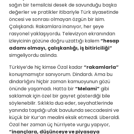
sağın bir temsilcisi desek de savunduğu başka
değerler ve pratikler itibariyle Türk siyasetinde
öncesi ve sonrası olmayan özgün bir isim.
Çalışkandı. Rakamlara inanıyor, her şeye
rasyonel yaklaşıyordu. Televizyon ekranından
izleyicinin gözüne doğru uzattığı kalem
“hesap
adamı olmayı, çalışkanlığı, iş bitiriciliği”
simgeliyordu aslında.
Türkiye’de hiç kimse Özal kadar
“rakamlarla”
konuşmamıştır sanıyorum. Dindardı. Ama bu
dindarlığını hiçbir zaman kamuoyunun gözü
önünde yaşamadı. Hatta bir
“Melami”
gibi
saklamak için özel bir gayret gösterdiği bile
söylenebilir. Sıklıkla dua eder, seyahatlerinde
yanında taşıdığı ufak bavulunda seccadesini ve
küçük bir Kur’an mealini eksik etmezdi. Liberaldi.
Özal her zaman üç hürriyete vurgu yapıyor,
“inançlara, düşünceye ve piyasaya