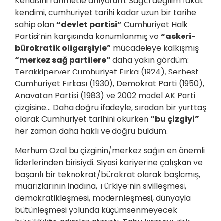
Kendisini rahmetle anıyorum. Sağcı değilim fakat
kendimi, cumhuriyet tarihi kadar uzun bir tarihe
sahip olan
“devlet partisi”
Cumhuriyet Halk
Partisi’nin karşısında konumlanmış ve
“askeri-
bürokratik oligarşiyle”
mücadeleye kalkışmış
“merkez sağ partilere”
daha yakın gördüm:
Terakkiperver Cumhuriyet Fırka (1924), Serbest
Cumhuriyet Fırkası (1930), Demokrat Parti (1950),
Anavatan Partisi (1983) ve 2002 model AK Parti
çizgisine... Daha doğru ifadeyle, sıradan bir yurttaş
olarak Cumhuriyet tarihini okurken
“bu çizgiyi”
her zaman daha haklı ve doğru buldum.
Merhum Özal bu çizginin/merkez sağın en önemli
liderlerinden birisiydi. Siyasi kariyerine çalışkan ve
başarılı bir teknokrat/bürokrat olarak başlamış,
muarızlarının inadına, Türkiye’nin sivilleşmesi,
demokratikleşmesi, modernleşmesi, dünyayla
bütünleşmesi yolunda küçümsenmeyecek