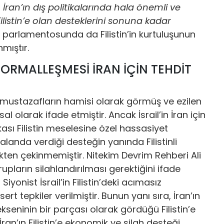
n İran’ın dış politikalarında hala önemli ve
Filistin’e olan desteklerini sonuna kadar
n parlamentosunda da Filistin’in kurtuluşunun
mıştır.
 NORMALLEŞMESİ İRAN İÇİN TEHDİT
i mustazafların hamisi olarak görmüş ve ezilen
 olarak ifade etmiştir. Ancak İsrail’in İran için
kası Filistin meselesine özel hassasiyet
anda verdiği desteğin yanında Filistinli
ten çekinmemiştir. Nitekim Devrim Rehberi Ali
upların silahlandırılması gerektiğini ifade
iyonist İsrail’in Filistin’deki acımasız
ert tepkiler verilmiştir. Bunun yanı sıra, İran’ın
ekseninin bir parçası olarak gördüğü Filistin’e
İran’ın Filistin’e ekonomik ve silah desteği