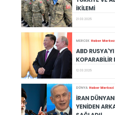
İKİLEMİ
21.03.2025
MERCEK
Haber Merkez
ABD RUSYA'YI
KOPARABİLİR 
12.03.2025
DÜNYA
Haber Merkezi
İRAN DÜNYANI
YENİDEN ARKA