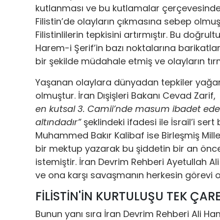
kutlanması ve bu kutlamalar çerçevesind
Filistin’de olayların çıkmasına sebep olm
Filistinlilerin tepkisini artırmıştır. Bu doğr
Harem-i Şerif’in bazı noktalarına barikatlar
bir şekilde müdahale etmiş ve olayların 
Yaşanan olaylara dünyadan tepkiler yağark
olmuştur. İran Dışişleri Bakanı Cevad Zarif
en kutsal 3. Camii’nde masum ibadet eden s
altındadır”
şeklindeki ifadesi ile İsrail’i ser
Muhammed Bakır Kalibaf ise Birleşmiş Mill
bir mektup yazarak bu şiddetin bir an önc
istemiştir. İran Devrim Rehberi Ayetullah Al
ve ona karşı savaşmanın herkesin görevi o
FİLİSTİN'İN KURTULUŞU TEK ÇAR
Bunun yanı sıra İran Devrim Rehberi Ali Ha