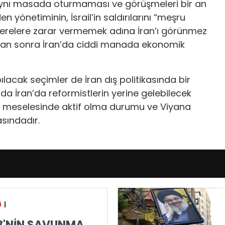
 aynı masada oturmaması ve görüşmeleri bir an
n yönetiminin, İsrail’in saldırılarını “meşru
erelere zarar vermemek adına İran’ı görünmez
rından sonra İran’da ciddi manada ekonomik
lacak seçimler de İran dış politikasında bir
da İran’da reformistlerin yerine gelebilecek
 meselesinde aktif olma durumu ve Viyana
sındadır.
i
|
AB'NİN SAVUNMA