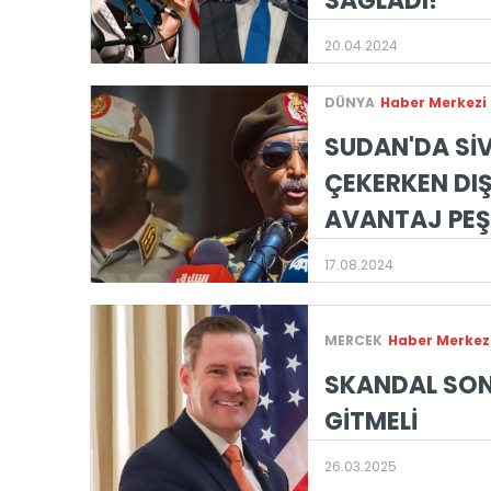
SAĞLADI!
20.04.2024
DÜNYA
Haber Merkezi
SUDAN'DA SİV
ÇEKERKEN DI
AVANTAJ PEŞ
17.08.2024
MERCEK
Haber Merkez
SKANDAL SON
GİTMELİ
26.03.2025