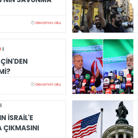
devamını oku
i
|
 ÇİN'DEN
Mİ?
devamını oku
|
N İSRAİL'E
 ÇIKMASINI