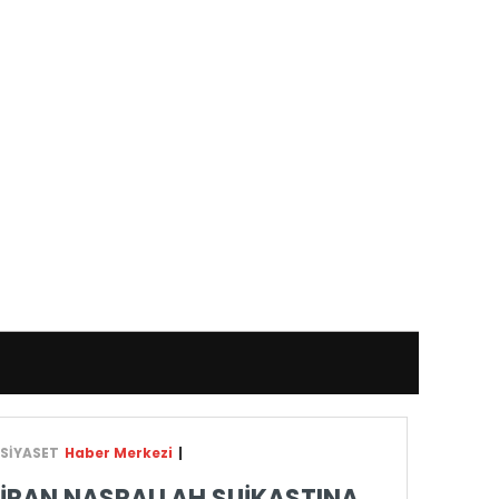
SİYASET
Haber Merkezi
|
İRAN NASRALLAH SUİKASTINA