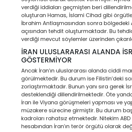
verdiği iddiaları geçmişten beri dillendiril
oluşturan Hamas, İslami Cihad gibi örgütle
İbrahim Antlaşmasından sonra bölgedeki Ara
açısından tehdit oluşturmaktadır. Bu tehdidi
verdiği mevcut söylemler üzerinden çıkarıla
İRAN ULUSLARARASI ALANDA İSRA
GÖSTERMİYOR
Ancak İran’ın uluslararası alanda ciddi m
görülmektedir. Bu durum ise Filistin’deki s
zorlaştırmaktadır. Bunun yanı sıra gerek İs
desteklendiği dillendirilmektedir. Öte yanda
İran ile Viyana görüşmeleri yapması ve yap
müzakere sürecine girmiştir. Bu durum baş
kadroları rahatsız etmektedir. Nitekim ABD 
hesabından İran’ın terör örgütü olarak değe