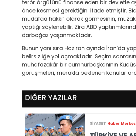
terör örgütünü finanse eden bir devletle
önce kesmesi gerektiğini ifade etmiştir. Bide
müdafaa hakkı” olarak görmesinin, müzak
yaptığı söylenebilir. Zira ABD yaptırımla
darboğaz yaşanmaktadır.
Bunun yanı sıra Haziran ayında İran’da yapı
belirsizliğe yol açmaktadır. Seçim sonrasın
muhafazakâr bir cumhurbaşkanının Kudüs
görüşmeleri, merakla beklenen konular ara
DİĞER YAZILAR
SİYASET
Haber Merkez
TÜRKİYE VE 