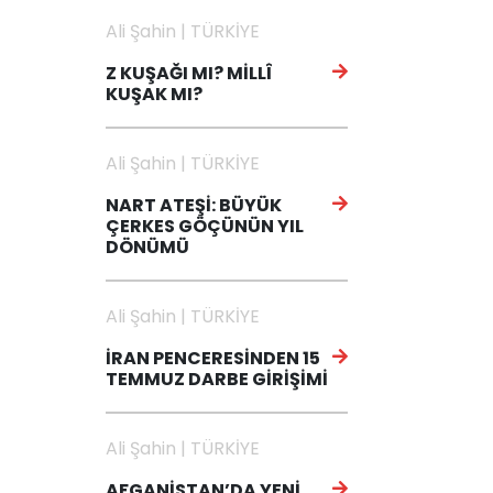
Ali Şahin | TÜRKİYE
Z KUŞAĞI MI? MİLLÎ
KUŞAK MI?
Ali Şahin | TÜRKİYE
NART ATEŞİ: BÜYÜK
ÇERKES GÖÇÜNÜN YIL
DÖNÜMÜ
Ali Şahin | TÜRKİYE
İRAN PENCERESİNDEN 15
TEMMUZ DARBE GİRİŞİMİ
Ali Şahin | TÜRKİYE
AFGANİSTAN’DA YENİ