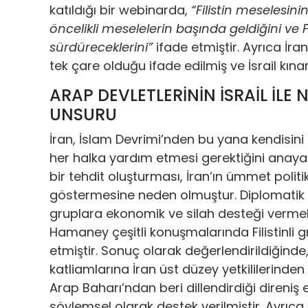
katıldığı bir webinarda,
“Filistin meselesini
öncelikli meselelerin başında geldiğini ve 
sürdüreceklerini”
ifade etmiştir. Ayrıca İra
tek çare olduğu ifade edilmiş ve İsrail kınan
ARAP DEVLETLERİNİN İSRAİL İLE
UNSURU
İran, İslam Devrimi’nden bu yana kendisin
her halka yardım etmesi gerektiğini anayasal
bir tehdit oluşturması, İran’ın ümmet politi
göstermesine neden olmuştur. Diplomatik al
gruplara ekonomik ve silah desteği vermek
Hamaney çeşitli konuşmalarında Filistinli gr
etmiştir. Sonuç olarak değerlendirildiğinde, S
katliamlarına İran üst düzey yetkililerinden s
Arap Baharı’ndan beri dillendirdiği direniş 
söylemsel olarak destek verilmiştir. Ayrıca 