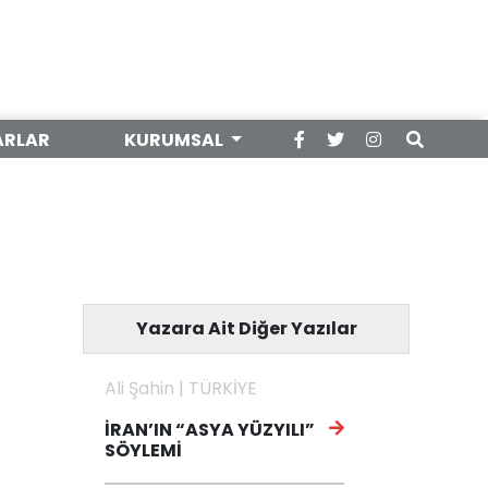
ARLAR
KURUMSAL
Yazara Ait Diğer Yazılar
Ali Şahin | TÜRKİYE
İRAN’IN “ASYA YÜZYILI”
SÖYLEMİ