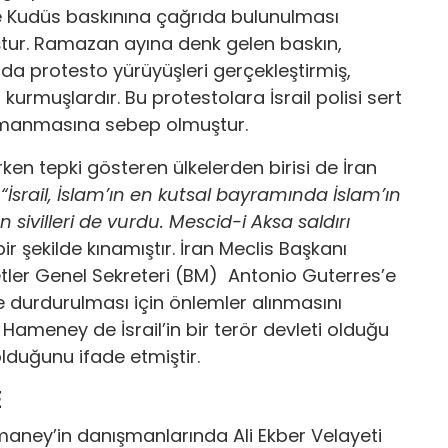
e Kudüs baskınına çağrıda bulunulması
uştur. Ramazan ayına denk gelen baskın,
ultuda protesto yürüyüşleri gerçekleştirmiş,
 kurmuşlardır. Bu protestolara İsrail polisi sert
tırmanmasına sebep olmuştur.
en tepki gösteren ülkelerden birisi de İran
,
“İsrail, İslam’ın en kutsal bayramında İslam’ın
ivilleri de vurdu. Mescid-i Aksa saldırı
t bir şekilde kınamıştır. İran Meclis Başkanı
etler Genel Sekreteri (BM) Antonio Guterres’e
e durdurulması için önlemler alınmasını
i Hameney de İsrail’in bir terör devleti olduğu
lduğunu ifade etmiştir.
E
maney’in danışmanlarında Ali Ekber Velayeti