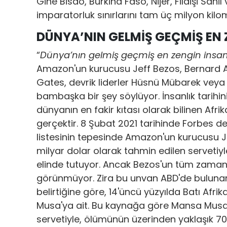
Gine Bisao, Burkina Faso, Nijer, Fildişi Sahi
imparatorluk sınırlarını tam üç milyon kil
DÜNYA’NIN GELMİŞ GEÇMİŞ EN 
“
Dünya’nın gelmiş geçmiş en zengin insan
Amazon'un kurucusu Jeff Bezos, Bernard Ar
Gates, devrik liderler Hüsnü Mübarek veya 
bambaşka bir şey söylüyor. İnsanlık tarihi
dünyanın en fakir kıtası olarak bilinen Afrik
gerçektir. 8 Şubat 2021 tarihinde Forbes d
listesinin tepesinde Amazon'un kurucusu Jef
milyar dolar olarak tahmin edilen servetiy
elinde tutuyor. Ancak Bezos'un tüm zaman
görünmüyor. Zira bu unvan ABD'de bulunan 
belirtiğine göre, 14'üncü yüzyılda Batı Afrik
Musa'ya ait. Bu kaynağa göre Mansa Musa,
servetiyle, ölümünün üzerinden yaklaşık 7