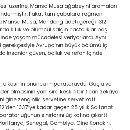
memesi üzerine, Mansa Musa ağabeyini aramaları
öndermiştir. Fakat tüm çabalara rağmen
a Mansa Musa, Mandeng âdeti gereği 1312
da kıtlık ve ölümcül salgın hastalıklar baş
içinde yaşam mücadelesi veriyorlardı. Aynı
i gerekçesiyle Avrupa’nın büyük bölümü iç
a insanlar güven, bolluk ve refah içinde
, ülkesinin onuncu imparatoruydu. Güçlü ve
lider olmasının yanı sıra keskin bir ticarî zekâya
iğine zenginlik, servetine servet kattı.
312’den 1337’ye kadar geçen 25 yıllık Saltanat
paratorluğunun sınırlarını üç katına çıkarttı.
e Moritanya, Senegal, Gambiya, Gine Konakiri,