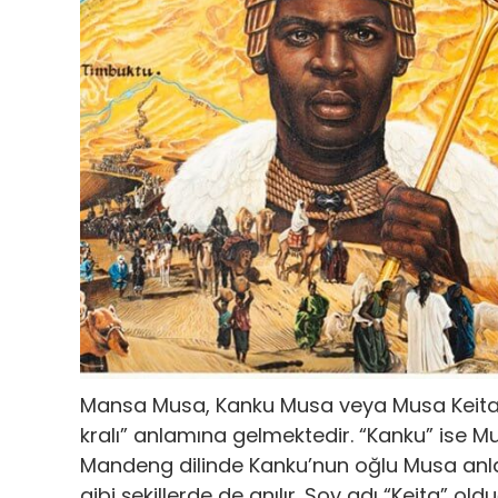
Mansa Musa, Kanku Musa veya Musa Keita di
kralı” anlamına gelmektedir. “Kanku” ise Mu
Mandeng dilinde Kanku’nun oğlu Musa anl
gibi şekillerde de anılır. Soy adı “Keita” old