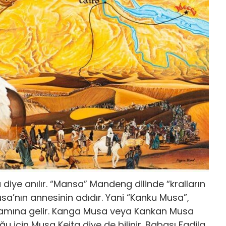
ye anılır. “Mansa” Mandeng dilinde “kralların
sa’nın annesinin adıdır. Yani “Kanku Musa”,
amına gelir. Kanga Musa veya Kankan Musa
uğu için Musa Keita diye de bilinir. Babası Fadila