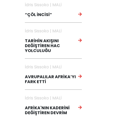
İdris Sissoko | MALİ
“ÇÖL İNCİSİ”
İdris Sissoko | MALİ
TARİHİN AKIŞINI
DEĞİŞTİREN HAC
YOLCULUĞU
İdris Sissoko | MALİ
AVRUPALILAR AFRİKA’YI
FARK ETTİ
İdris Sissoko | MALİ
AFRİKA'NIN KADERİNİ
DEĞİŞTİREN DEVRİM