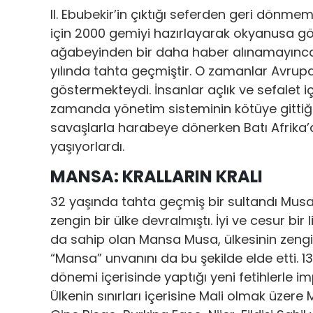
II. Ebubekir’in çıktığı seferden geri dön
için 2000 gemiyi hazırlayarak okyanusa g
ağabeyinden bir daha haber alınamayınc
yılında tahta geçmiştir. O zamanlar Avrupa’
göstermekteydi. İnsanlar açlık ve sefalet 
zamanda yönetim sisteminin kötüye gittiğ
savaşlarla harabeye dönerken Batı Afrika’d
yaşıyorlardı.
MANSA: KRALLARIN KRALI
32 yaşında tahta geçmiş bir sultandı Musa
zengin bir ülke devralmıştı. İyi ve cesur bir 
da sahip olan Mansa Musa, ülkesinin zenginl
“Mansa” unvanını da bu şekilde elde etti. 1
dönemi içerisinde yaptığı yeni fetihlerle im
Ülkenin sınırları içerisine Mali olmak üzer