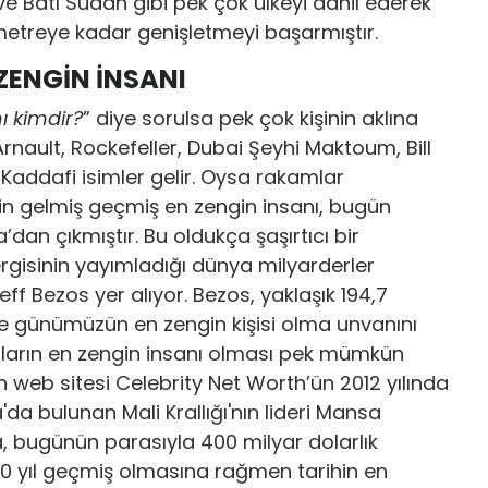
l ve Batı Sudan gibi pek çok ülkeyi dâhil ederek
ometreye kadar genişletmeyi başarmıştır.
ZENGİN İNSANI
ı kimdir?
” diye sorulsa pek çok kişinin aklına
nault, Rockefeller, Dubai Şeyhi Maktoum, Bill
Kaddafi isimler gelir. Oysa rakamlar
nin gelmiş geçmiş en zengin insanı, bugün
a’dan çıkmıştır. Bu oldukça şaşırtıcı bir
ergisinin yayımladığı dünya milyarderler
f Bezos yer alıyor. Bezos, yaklaşık 194,7
le günümüzün en zengin kişisi olma unvanını
ların en zengin insanı olması pek mümkün
web sitesi Celebrity Net Worth’ün 2012 yılında
a'da bulunan Mali Krallığı'nın lideri Mansa
 bugünün parasıyla 400 milyar dolarlık
00 yıl geçmiş olmasına rağmen tarihin en