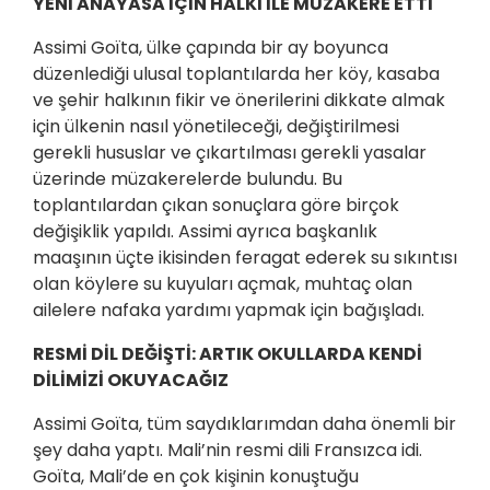
YENİ ANAYASA İÇİN HALKI İLE MÜZAKERE ETTİ
Assimi Goïta, ülke çapında bir ay boyunca
düzenlediği ulusal toplantılarda her köy, kasaba
ve şehir halkının fikir ve önerilerini dikkate almak
için ülkenin nasıl yönetileceği, değiştirilmesi
gerekli hususlar ve çıkartılması gerekli yasalar
üzerinde müzakerelerde bulundu. Bu
toplantılardan çıkan sonuçlara göre birçok
değişiklik yapıldı. Assimi ayrıca başkanlık
maaşının üçte ikisinden feragat ederek su sıkıntısı
olan köylere su kuyuları açmak, muhtaç olan
ailelere nafaka yardımı yapmak için bağışladı.
RESMİ DİL DEĞİŞTİ: ARTIK OKULLARDA KENDİ
DİLİMİZİ OKUYACAĞIZ
Assimi Goïta, tüm saydıklarımdan daha önemli bir
şey daha yaptı. Mali’nin resmi dili Fransızca idi.
Goïta, Mali’de en çok kişinin konuştuğu