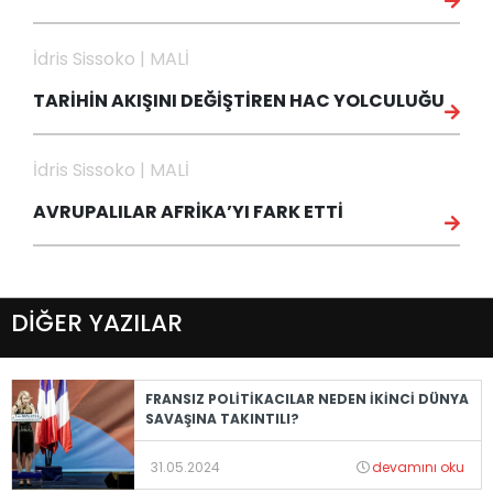
İdris Sissoko | MALİ
TARİHİN AKIŞINI DEĞİŞTİREN HAC YOLCULUĞU
İdris Sissoko | MALİ
AVRUPALILAR AFRİKA’YI FARK ETTİ
DİĞER YAZILAR
FRANSIZ POLİTİKACILAR NEDEN İKİNCİ DÜNYA
SAVAŞINA TAKINTILI?
31.05.2024
devamını oku