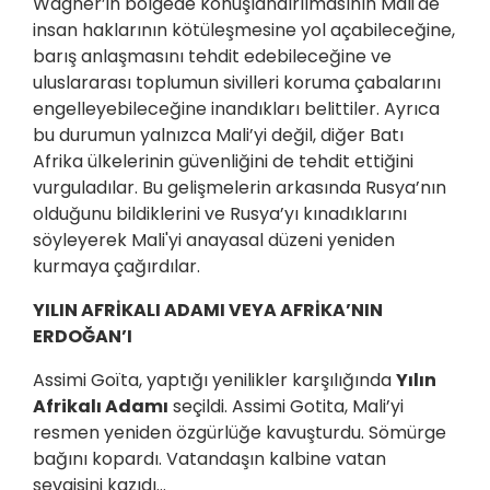
Wagner’in bölgede konuşlandırılmasının Mali'de
insan haklarının kötüleşmesine yol açabileceğine,
barış anlaşmasını tehdit edebileceğine ve
uluslararası toplumun sivilleri koruma çabalarını
engelleyebileceğine inandıkları belittiler. Ayrıca
bu durumun yalnızca Mali’yi değil, diğer Batı
Afrika ülkelerinin güvenliğini de tehdit ettiğini
vurguladılar. Bu gelişmelerin arkasında Rusya’nın
olduğunu bildiklerini ve Rusya’yı kınadıklarını
söyleyerek Mali'yi anayasal düzeni yeniden
kurmaya çağırdılar.
YILIN AFRİKALI ADAMI VEYA AFRİKA’NIN
ERDOĞAN’I
Assimi Goïta, yaptığı yenilikler karşılığında
Yılın
Afrikalı Adamı
seçildi. Assimi Gotita, Mali’yi
resmen yeniden özgürlüğe kavuşturdu. Sömürge
bağını kopardı. Vatandaşın kalbine vatan
sevgisini kazıdı…