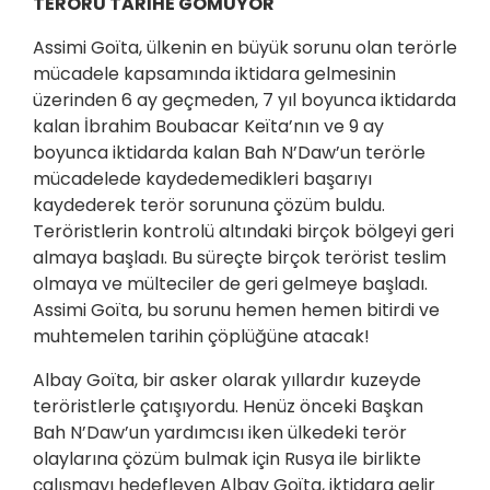
TERÖRÜ TARİHE GÖMÜYOR
Assimi Goïta, ülkenin en büyük sorunu olan terörle
mücadele kapsamında iktidara gelmesinin
üzerinden 6 ay geçmeden, 7 yıl boyunca iktidarda
kalan İbrahim Boubacar Keïta’nın ve 9 ay
boyunca iktidarda kalan Bah N’Daw’un terörle
mücadelede kaydedemedikleri başarıyı
kaydederek terör sorununa çözüm buldu.
Teröristlerin kontrolü altındaki birçok bölgeyi geri
almaya başladı. Bu süreçte birçok terörist teslim
olmaya ve mülteciler de geri gelmeye başladı.
Assimi Goïta, bu sorunu hemen hemen bitirdi ve
muhtemelen tarihin çöplüğüne atacak!
Albay Goïta, bir asker olarak yıllardır kuzeyde
teröristlerle çatışıyordu. Henüz önceki Başkan
Bah N’Daw’un yardımcısı iken ülkedeki terör
olaylarına çözüm bulmak için Rusya ile birlikte
çalışmayı hedefleyen Albay Goïta, iktidara gelir