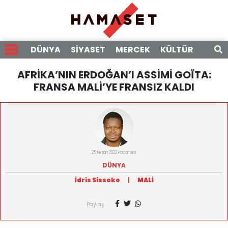
DÜNYA
SİYASET
MERCEK
KÜLTÜR
RÖPO
AFRİKA’NIN ERDOĞAN’I ASSİMİ GOÏTA:
FRANSA MALİ’YE FRANSIZ KALDI
25 Nisan 2022 Pazartesi
DÜNYA
İdris Sissoko
|
MALİ
Paylaş