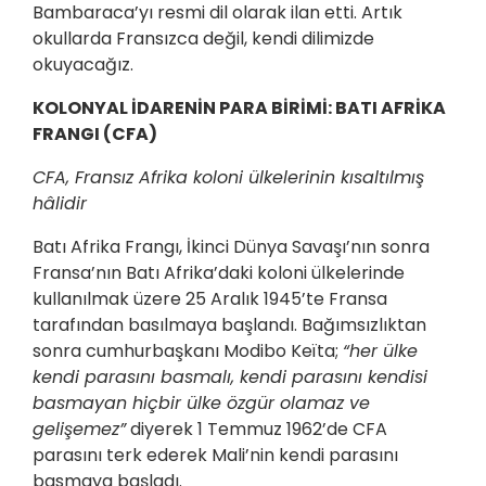
Bambaraca’yı resmi dil olarak ilan etti. Artık
okullarda Fransızca değil, kendi dilimizde
okuyacağız.
KOLONYAL İDARENİN PARA BİRİMİ: BATI AFRİKA
FRANGI (CFA)
CFA, Fransız Afrika koloni ülkelerinin kısaltılmış
hâlidir
Batı Afrika Frangı, İkinci Dünya Savaşı’nın sonra
Fransa’nın Batı Afrika’daki koloni ülkelerinde
kullanılmak üzere 25 Aralık 1945’te Fransa
tarafından basılmaya başlandı. Bağımsızlıktan
sonra cumhurbaşkanı Modibo Keïta;
“her ülke
kendi parasını basmalı, kendi parasını kendisi
basmayan hiçbir ülke özgür olamaz ve
gelişemez”
diyerek 1 Temmuz 1962’de CFA
parasını terk ederek Mali’nin kendi parasını
basmaya başladı.