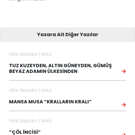
Yazara Ait Diğer Yazılar
İdris Sissoko | MALİ
TUZ KUZEYDEN, ALTIN GÜNEYDEN, GÜMÜŞ
BEYAZ ADAMIN ÜLKESİNDEN
İdris Sissoko | MALİ
MANSA MUSA “KRALLARIN KRALI”
İdris Sissoko | MALİ
“ÇÖL İNCİSİ”