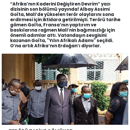
“Afrika’nın Kaderini Değiştiren Devrim” yazı
dizisinin son bölümü yayında! Albay Assimi
Goïta, Mali’de yükselen terör olaylarını sona
erdirmesi için iktidara getirilmişti. Terörü tarihe
gömen Goïta, Fransa’nın yaptırım ve
baskılarına rağmen Mali’nin bağımsızlığı için
önemli adımlar attı. Vatandaşın sevgisini
kazanan Goïta, "Yılın Afrikalı Adamı" seçildi.
O’na artık Afrika’nın Erdoğan’ı diyorlar.