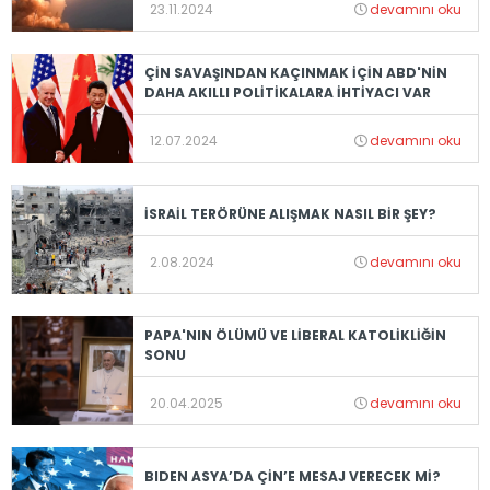
23.11.2024
devamını oku
ÇİN SAVAŞINDAN KAÇINMAK İÇİN ABD'NİN
DAHA AKILLI POLİTİKALARA İHTİYACI VAR
12.07.2024
devamını oku
İSRAİL TERÖRÜNE ALIŞMAK NASIL BİR ŞEY?
2.08.2024
devamını oku
PAPA'NIN ÖLÜMÜ VE LİBERAL KATOLİKLİĞİN
SONU
20.04.2025
devamını oku
BIDEN ASYA’DA ÇİN’E MESAJ VERECEK Mİ?