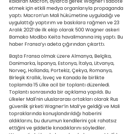
kaldıran Macron, aylarca gerek Wagner’i sabote
etmek için etkili medya organlarıyla propaganda
yaptı. Macron’un Mali hükümetine uyguladığı ve
uygulattığı yaptırım ve baskılara rağmen ve 23
Aralık 2021’de ilk ekip olarak 500 Wagner askeri
Bamako Modibo Keïta havalimanına iniş yaptı. Bu
haber Fransa’yı adeta çığırından çıkarttı.
Başta Fransa olmak üzere Almanya, Belçika,
Danimarka, İspanya, Estonya, İtalya, Litvanya,
Norveç, Hollanda, Portekiz, Çekya, Romanya,
Birleşik Krallık, İsveç ve Kanada ile birlikte
toplamda 15 ülke acil bir toplantı düzenledi.
Toplantı sonrasında bir açıklama yapıldı. Bu
ülkeler Mali'nin uluslararası ortakları olarak Rus
güvenlik şirketi Wagner’in Mali’ye geldiği ve Mali
topraklarında konuşlandırıldığı haberini
aldıklarını, bu durumun kendilerini çok rahatsız
ettiğini ve şiddetle kınadıklarını söylediler.